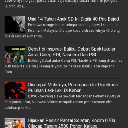
sebenarnya). Digauli paksa sekali saja sakitnya bukan main, eh pak guru
Subron, 42 (...
Usia 14 Tahun Anak SD Ini Digilir 40 Pria Bejad
Peristiwa mengerikan menimpa seorang siswi 14 tahun di
Kelantan, Malaysia. Dia diperkosa oleh sedikitnya 40 orang
pria di sebuah rumah ko...
Debat di Inspirasi Baliku, Debat Spektakuler
Antar Caleg PDI, Nasdem Dan PSI
Buleleng-Debat antar Caleg PDI, Nasdem, PSI yang difasilitasi
oleh Inspirasi Baliku (Tayang di youtube inspirasi Baliku, acar digelar di
Tam...
Disumpal Mulutnya, Perempuan Ini Diperkosa
Puluhan Laki-Laki Di Kebun
LUWU - Seorang siswi Sekolah Menengah Pertama (SMP) di
Kabupaten Luwu, Sulawesi Selatan menjadi korban pemerkosaan oleh
puluhan pria. Kor...
Hijaukan Pesisir Pantai Selatan, Kodim 0703
Cilacap Tanam 2500 Pohon Kelapa