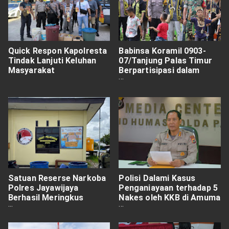
Quick Respon Kapolresta
Babinsa Koramil 0903-
Tindak Lanjuti Keluhan
07/Tanjung Palas Timur
Masyarakat
Berpartisipasi dalam
Pawai Seni Budaya
Peringatan HUT Desa
Sajau Ke-40
Satuan Reserse Narkoba
Polisi Dalami Kasus
Polres Jayawijaya
Penganiayaan terhadap 5
Berhasil Meringkus
Nakes oleh KKB di Amuma
Produsen Miras Ilegal
Yahukimo