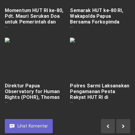
Momentum HUT RI ke-80,
Semarak HUT ke-80 RI,
Pdt. Mauri Serukan Doa
Wakapolda Papua
untuk Pemerintah dan
Bersama Forkopimda
Generasi Muda
Ikuti Upacara Penurunan
Bendera
Direktur Papua
Polres Sarmi Laksanakan
Observatory for Human
Pengamanan Pesta
Rights (POHR), Thomas
Rakyat HUT RI di
Ch. Syufi: Pasca Pilgub
Lapangan Merdeka
Papua, Jaga Kamtibmas,
HAM Diutamakan
Lihat
Komentar