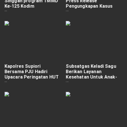
Singgah program TMMD
Press Release
Ke-125 Kodim
Pengungkapan Kasus
0910/Malinau Jadi Bukti
Tindak Pidana
Kemanunggalan TNI dan
pembunuhan.
Rakyat.
Kapolres Supiori
Subsatgas Keladi Sagu
Bersama PJU Hadiri
Berikan Layanan
Upacara Peringatan HUT
Kesehatan Untuk Anak-
Kemerdekaan RI Ke 80
Anak, Wujudkan
Kesehatan Bagi Generasi
Muda