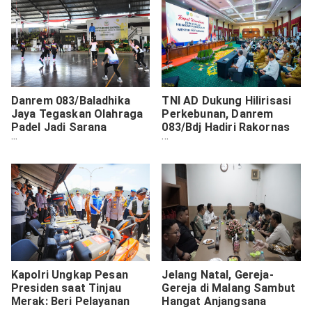
Danrem 083/Baladhika
TNI AD Dukung Hilirisasi
Jaya Tegaskan Olahraga
Perkebunan, Danrem
Padel Jadi Sarana
083/Bdj Hadiri Rakornas
Kemanunggalan TNI dan
Nasional
Rakyat
Kapolri Ungkap Pesan
Jelang Natal, Gereja-
Presiden saat Tinjau
Gereja di Malang Sambut
Merak: Beri Pelayanan
Hangat Anjangsana