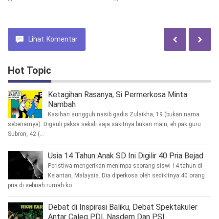
Terbaik Waspadai
Danrem 083/Bdj
Bencana
Lihat
Komentar
Hot Topic
Ketagihan Rasanya, Si Permerkosa Minta
Nambah
Kasihan sungguh nasib gadis Zulaikha, 19 (bukan nama
sebenarnya). Digauli paksa sekali saja sakitnya bukan main, eh pak guru
Subron, 42 (...
Usia 14 Tahun Anak SD Ini Digilir 40 Pria Bejad
Peristiwa mengerikan menimpa seorang siswi 14 tahun di
Kelantan, Malaysia. Dia diperkosa oleh sedikitnya 40 orang
pria di sebuah rumah ko...
Debat di Inspirasi Baliku, Debat Spektakuler
Antar Caleg PDI, Nasdem Dan PSI