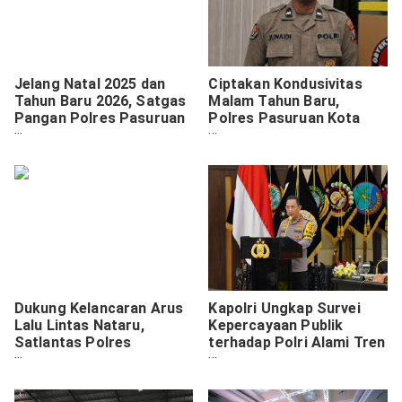
Jelang Natal 2025 dan
Ciptakan Kondusivitas
Tahun Baru 2026, Satgas
Malam Tahun Baru,
Pangan Polres Pasuruan
Polres Pasuruan Kota
Kota Gelar Operasi Pasar
Keluarkan Imbauan
Kamtibmas
Dukung Kelancaran Arus
Kapolri Ungkap Survei
Lalu Lintas Nataru,
Kepercayaan Publik
Satlantas Polres
terhadap Polri Alami Tren
Pasuruan Kota Himbau
Positif
Pengendara Patuhi
Aturan SKB 3 Menteri