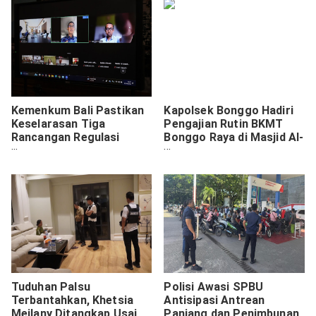
Kemenkum Bali Pastikan
Kapolsek Bonggo Hadiri
Keselarasan Tiga
Pengajian Rutin BKMT
Rancangan Regulasi
Bonggo Raya di Masjid Al-
Klungkung dengan
Muhajirin Kiren SP1
Peraturan Lebih Tinggi
Tuduhan Palsu
Polisi Awasi SPBU
Terbantahkan, Khetsia
Antisipasi Antrean
Meilany Ditangkap Usai
Panjang dan Penimbunan