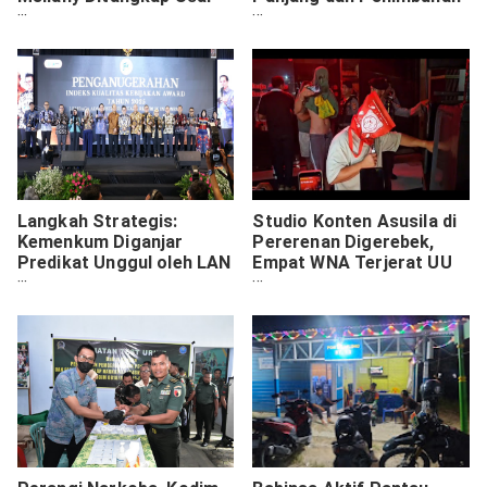
Terbukti Overstay
BBM Pasca Bencana
Langkah Strategis:
Studio Konten Asusila di
Kemenkum Diganjar
Pererenan Digerebek,
Predikat Unggul oleh LAN
Empat WNA Terjerat UU
RI
ITE dan Pornografi