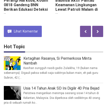
Perangi Narkoba, Kodim
Babinsa Aktif Pantau
0818 Gandeng BNN
Keamanan Lingkungan
Berikan Edukasi Deteksi
Lewat Patroli Malam di
Dini dan Pencegahan
Pos Kamling.
Lihat
Komentar
Hot Topic
Ketagihan Rasanya, Si Permerkosa Minta
Nambah
Kasihan sungguh nasib gadis Zulaikha, 19 (bukan nama
sebenarnya). Digauli paksa sekali saja sakitnya bukan main, eh pak guru
Subron, 42 (...
Usia 14 Tahun Anak SD Ini Digilir 40 Pria Bejad
Peristiwa mengerikan menimpa seorang siswi 14 tahun di
Kelantan, Malaysia. Dia diperkosa oleh sedikitnya 40 orang
pria di sebuah rumah ko...