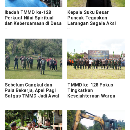
Ibadah TMMD ke-128
Kepala Suku Besar
Perkuat Nilai Spiritual
Puncak Tegaskan
dan Kebersamaan di Desa
Larangan Segala Aksi
Luso
Kekerasan dan Perusakan
Fasilitas Umum
Sebelum Cangkul dan
TMMD ke-128 Fokus
Palu Bekerja, Apel Pagi
Tingkatkan
Satgas TMMD Jadi Awal
Kesejahteraan Warga
Pengabdian
Desa Brabe