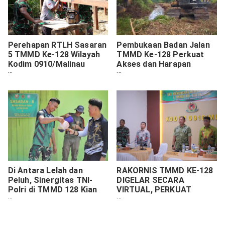
Perehapan RTLH Sasaran
Pembukaan Badan Jalan
5 TMMD Ke-128 Wilayah
TMMD Ke-128 Perkuat
Kodim 0910/Malinau
Akses dan Harapan
Capai 10 Persen, Satgas
Warga Luso
Konsisten Kejar Target
Di Antara Lelah dan
RAKORNIS TMMD KE-128
Peluh, Sinergitas TNI-
DIGELAR SECARA
Polri di TMMD 128 Kian
VIRTUAL, PERKUAT
Kokoh dan Menyatu di
SINERGI TNI DAN PEMDA
Desa Luso