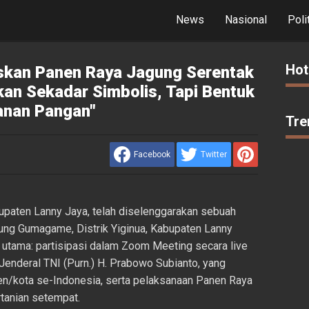
News
Nasional
Poli
Hot
skan Panen Raya Jagung Serentak
ukan Sekadar Simbolis, Tapi Bentuk
anan Pangan"
Tre
Facebook
Twitter
paten Lanny Jaya, telah diselenggarakan sebuah
ung Gumagame, Distrik Yiginua, Kabupaten Lanny
a utama: partisipasi dalam Zoom Meeting secara live
Jenderal TNI (Purn.) H. Prabowo Subianto, yang
ten/kota se-Indonesia, serta pelaksanaan Panen Raya
rtanian setempat.