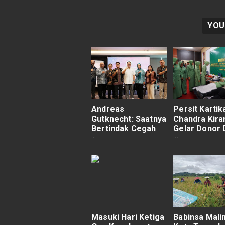
YOU
Andreas
Persit Kartik
Gutknecht: Saatnya
Chandra Kira
Bertindak Cegah
Gelar Donor 
Dengue Sebelum
Sambut HUT 
Lonjakan Kasus
150 Kantong
Terkumpul
Masuki Hari Ketiga
Babinsa Mali