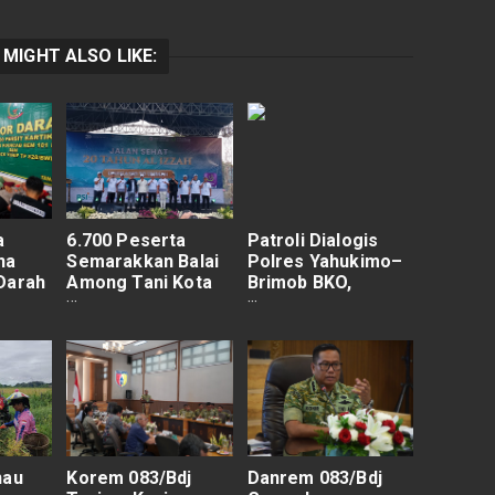
 MIGHT ALSO LIKE:
a
6.700 Peserta
Patroli Dialogis
na
Semarakkan Balai
Polres Yahukimo–
Darah
Among Tani Kota
Brimob BKO,
ke-80,
Batu
Sitkamtibmas Kota
 Darah
Dekai Terpantau
Aman dan Kondusif
nau
Korem 083/Bdj
Danrem 083/Bdj