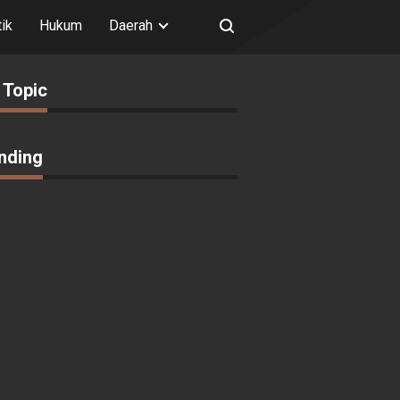
tik
Hukum
Daerah
 Topic
nding