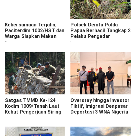
Kebersamaan Terjalin,
Polsek Demta Polda
Pasiterdim 1002/HST dan
Papua Berhasil Tangkap 2
Warga Siapkan Makan
Pelaku Pengedar
Siang Bersama di Lokasi
Narkotika Jenis Ganja
Rehab Langgar
Satgas TMMD Ke-124
Overstay hingga Investor
Kodim 1009/Tanah Laut
Fiktif, Imigrasi Denpasar
Kebut Pengerjaan Siring
Deportasi 3 WNA Nigeria
Kiri Kanan Box Culvert