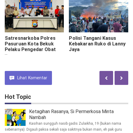
Satresnarkoba Polres
Polisi Tangani Kasus
Pasuruan Kota Bekuk
Kebakaran Ruko di Lanny
Pelaku Pengedar Obat
Jaya
Keras Jenis
Trihexyphenidyl
Lihat
Komentar
Hot Topic
Ketagihan Rasanya, Si Permerkosa Minta
Nambah
Kasihan sungguh nasib gadis Zulaikha, 19 (bukan nama
sebenarnya). Digauli paksa sekali saja sakitnya bukan main, eh pak guru