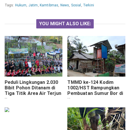
Tags:
Hukum
,
Jatim
,
Kamtibmas
,
News
,
Sosial
,
Terkini
YOU MIGHT ALSO LIKE:
Peduli Lingkungan 2.030
TMMD ke-124 Kodim
Bibit Pohon Ditanam di
1002/HST Rampungkan
Tiga Titik Area Air Terjun
Pembuatan Sumur Bor di
Pujungan Tabanan
Pengambau Hilir Luar