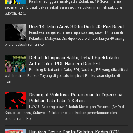
Kasihan sungguh nasib gadis Zulaikha, 19 (bukan nama
sebenarnya). Digauli paksa sekali saja sakitnya bukan main, eh pak guru
Subron, 42 (...
Usia 14 Tahun Anak SD Ini Digilir 40 Pria Bejad
Peristiwa mengerikan menimpa seorang siswi 14 tahun di
Kelantan, Malaysia. Dia diperkosa oleh sedikitnya 40 orang
pria di sebuah rumah ko...
Debat di Inspirasi Baliku, Debat Spektakuler
Antar Caleg PDI, Nasdem Dan PSI
Buleleng-Debat antar Caleg PDI, Nasdem, PSI yang difasilitasi
oleh Inspirasi Baliku (Tayang di youtube inspirasi Baliku, acar digelar di
Tam...
Disumpal Mulutnya, Perempuan Ini Diperkosa
Puluhan Laki-Laki Di Kebun
LUWU - Seorang siswi Sekolah Menengah Pertama (SMP) di
Kabupaten Luwu, Sulawesi Selatan menjadi korban pemerkosaan oleh
puluhan pria. Kor...
Hijaukan Pesisir Pantai Selatan, Kodim 0703