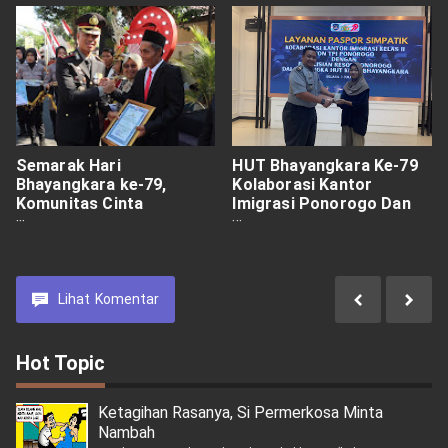
Semarak Hari
HUT Bhayangkara Ke-79
Bhayangkara ke-79,
Kolaborasi Kantor
Komunitas Cinta
Imigrasi Ponorogo Dan
Kamtibmas Gelar
Polres Ponorogo
Syukuran Rakyat dan
Hadirkan Layanan Paspor
Bagikan 1.500 Porsi
Simpatik
Makanan Gratis
Lihat
Komentar
Hot Topic
Ketagihan Rasanya, Si Permerkosa Minta
Nambah