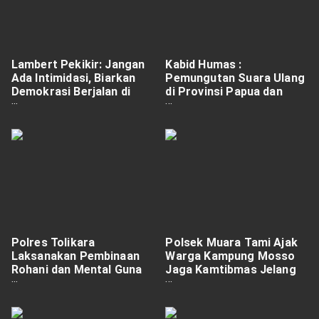
Lambert Pekikir: Jangan
Kabid Humas :
Ada Intimidasi, Biarkan
Pemungutan Suara Ulang
Demokrasi Berjalan di
di Provinsi Papua dan
Keerom
Kabupaten Boven Digoel,
Provinsi Papua Selatan
Berjalan Aman
Polres Tolikara
Polsek Muara Tami Ajak
Laksanakan Pembinaan
Warga Kampung Mosso
Rohani dan Mental Guna
Jaga Kamtibmas Jelang
Tingkatkan Keimanan
PSU Pilgub Papua
serta Ketaqwaan
Personel