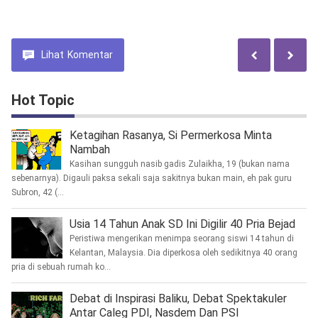
Kesiapan Personel Dalam
Keluarga Duka di
Memberantas Kejahatan
Kampung Utikini
Konvensional
Lihat
Komentar
Hot Topic
Ketagihan Rasanya, Si Permerkosa Minta
Nambah
Kasihan sungguh nasib gadis Zulaikha, 19 (bukan nama
sebenarnya). Digauli paksa sekali saja sakitnya bukan main, eh pak guru
Subron, 42 (...
Usia 14 Tahun Anak SD Ini Digilir 40 Pria Bejad
Peristiwa mengerikan menimpa seorang siswi 14 tahun di
Kelantan, Malaysia. Dia diperkosa oleh sedikitnya 40 orang
pria di sebuah rumah ko...
Debat di Inspirasi Baliku, Debat Spektakuler
Antar Caleg PDI, Nasdem Dan PSI