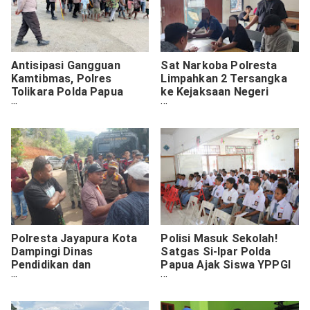
Antisipasi Gangguan
Sat Narkoba Polresta
Kamtibmas, Polres
Limpahkan 2 Tersangka
Tolikara Polda Papua
ke Kejaksaan Negeri
Laksanakan Patroli Dan
Jayapura
Sambang Warga
Polresta Jayapura Kota
Polisi Masuk Sekolah!
Dampingi Dinas
Satgas Si-Ipar Polda
Pendidikan dan
Papua Ajak Siswa YPPGI
Kebudayaan Buka Palang
Sentani Jauhi Kenakalan
di SMA 3 Negeri Jayapura
Remaja