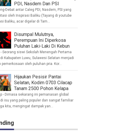
PDI, Nasdem Dan PSI
eng-Debat antar Caleg PDI, Nasdem, PSI yang
litasi oleh Inspirasi Baliku (Tayang di youtube
asi Baliku, acar digelar di Tam...
Disumpal Mulutnya,
Perempuan Ini Diperkosa
Puluhan Laki-Laki Di Kebun
- Seorang siswi Sekolah Menengah Pertama
 di Kabupaten Luwu, Sulawesi Selatan menjadi
 pemerkosaan oleh puluhan pria. Kor...
Hijaukan Pesisir Pantai
Selatan, Kodim 0703 Cilacap
Tanam 2500 Pohon Kelapa
ap - Dimasa sekarang ini pemanasan global
i isu yang paling populer dan sangat familiar
nga kita, mengingat dampak yan...
nding