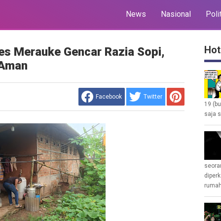
News
Nasional
Poli
Hot
es Merauke Gencar Razia Sopi,
 Aman
Facebook
Twitter
19 (b
saja s
seoran
diperk
rumah 