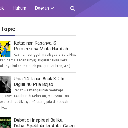
tik
Hukum
Daerah
 Topic
Ketagihan Rasanya, Si
Permerkosa Minta Nambah
Kasihan sungguh nasib gadis Zulaikha,
ukan nama sebenarnya). Digauli paksa sekali
akitnya bukan main, eh pak guru Subron, 42 (...
Usia 14 Tahun Anak SD Ini
Digilir 40 Pria Bejad
Peristiwa mengerikan menimpa
g siswi 14 tahun di Kelantan, Malaysia. Dia
osa oleh sedikitnya 40 orang pria di sebuah
ko...
Debat di Inspirasi Baliku,
Debat Spektakuler Antar Caleg