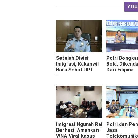
YOU
Setelah Divisi
Polri Bongkar
Imigrasi, Kakanwil
Bola, Dikenda
Baru Sebut UPT
Dari Filipina
Pemasyarakatan,
Akan Dibongkar
Imigrasi Ngurah Rai
Polri dan Pe
Berhasil Amankan
Jasa
WNA Viral Kasus
Telekomunik