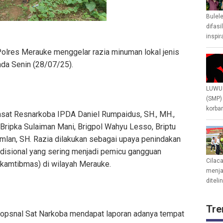
Bulel
difasi
inspir
olres Merauke menggelar razia minuman lokal jenis
da Senin (28/07/25).
LUWU 
(SMP)
korban
Kasat Resnarkoba IPDA Daniel Rumpaidus, SH., MH.,
 Bripka Sulaiman Mani, Brigpol Wahyu Lesso, Briptu
amlan, SH. Razia dilakukan sebagai upaya penindakan
disional yang sering menjadi pemicu gangguan
Cilac
(kamtibmas) di wilayah Merauke.
menjad
diteli
Tre
m opsnal Sat Narkoba mendapat laporan adanya tempat