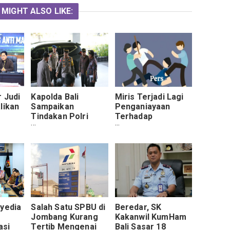
 MIGHT ALSO LIKE:
 Judi
Kapolda Bali
Miris Terjadi Lagi
likan
Sampaikan
Penganiayaan
Tindakan Polri
Terhadap
Pada High Level
Wartawan Kali Ini Di
Meeting TPID dan
Lamongan
TP2DD Pemerintah
Provinsi Bali
nyedia
Salah Satu SPBU di
Beredar, SK
Jombang Kurang
Kakanwil KumHam
asi
Tertib Mengenai
Bali Sasar 18