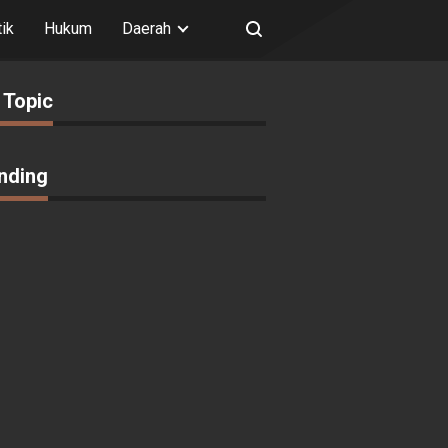
tik
Hukum
Daerah
 Topic
nding