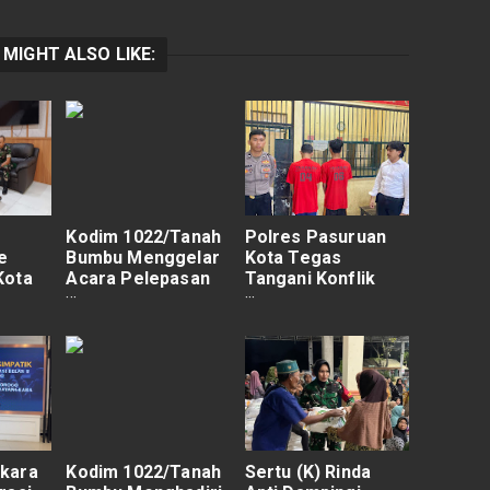
 MIGHT ALSO LIKE:
Kodim 1022/Tanah
Polres Pasuruan
e
Bumbu Menggelar
Kota Tegas
Kota
Acara Pelepasan
Tangani Konflik
Dan Purna Tugas
Antar Perguruan
Prajurit Kodim
Silat
1022/Tanah Bumbu
kara
Kodim 1022/Tanah
Sertu (K) Rinda