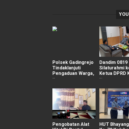
YOU
Polsek Gadingrejo
Dandim 0819
Tindaklanjuti
Silaturahmi k
Pengaduan Warga,
Ketua DPRD 
Pastikan Lapangan
Pasuruan
Kosong Bebas dari
Aktivitas
Meresahkan
Pengobatan Alat
HUT Bhayang