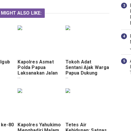
 MIGHT ALSO LIKE:
lgub
Kapolres Asmat
Tokoh Adat
Polda Papua
Sentani Ajak Warga
Laksanakan Jalan
Papua Dukung
Jaga
Santai Bersama
Aparat Jaga
Puluhan
Kamtibmas Pasca
Masyarakat Asmat
PSU Pilgub Papua
 ke-80
Kapolres Yahukimo
Tetes Air
Menghadiri Malam
Kehidupan: Satgas