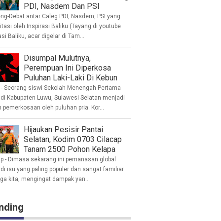
PDI, Nasdem Dan PSI
eng-Debat antar Caleg PDI, Nasdem, PSI yang
litasi oleh Inspirasi Baliku (Tayang di youtube
asi Baliku, acar digelar di Tam...
Disumpal Mulutnya,
Perempuan Ini Diperkosa
Puluhan Laki-Laki Di Kebun
- Seorang siswi Sekolah Menengah Pertama
 di Kabupaten Luwu, Sulawesi Selatan menjadi
 pemerkosaan oleh puluhan pria. Kor...
Hijaukan Pesisir Pantai
Selatan, Kodim 0703 Cilacap
Tanam 2500 Pohon Kelapa
ap - Dimasa sekarang ini pemanasan global
i isu yang paling populer dan sangat familiar
nga kita, mengingat dampak yan...
nding