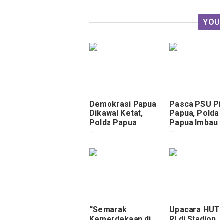
YOU
Demokrasi Papua
Pasca PSU Pi
Dikawal Ketat,
Papua, Polda
Polda Papua
Papua Imbau
Tegaskan
Masyarakat 
Netralitas di PSU
Kamtibmas
Pilgub
“Semarak
Upacara HUT
Kemerdekaan di
RI di Stadion