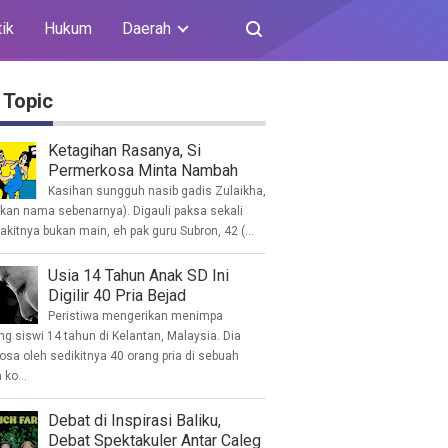
tik
Hukum
Daerah
 Topic
Ketagihan Rasanya, Si
Permerkosa Minta Nambah
Kasihan sungguh nasib gadis Zulaikha,
ukan nama sebenarnya). Digauli paksa sekali
akitnya bukan main, eh pak guru Subron, 42 (...
Usia 14 Tahun Anak SD Ini
Digilir 40 Pria Bejad
Peristiwa mengerikan menimpa
g siswi 14 tahun di Kelantan, Malaysia. Dia
osa oleh sedikitnya 40 orang pria di sebuah
ko...
Debat di Inspirasi Baliku,
Debat Spektakuler Antar Caleg