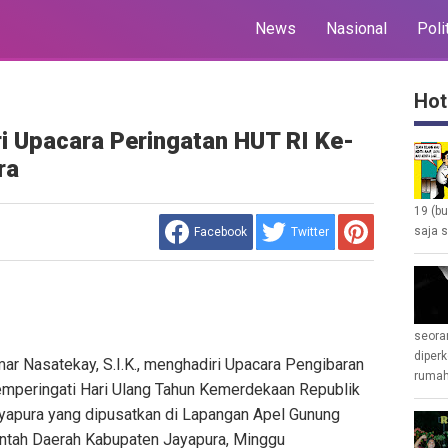
News
Nasional
Poli
Hot
i Upacara Peringatan HUT RI Ke-
ra
19 (b
saja s
Facebook
Twitter
seoran
diperk
r Nasatekay, S.I.K., menghadiri Upacara Pengibaran
rumah 
mperingati Hari Ulang Tahun Kemerdekaan Republik
ayapura yang dipusatkan di Lapangan Apel Gunung
ntah Daerah Kabupaten Jayapura, Minggu