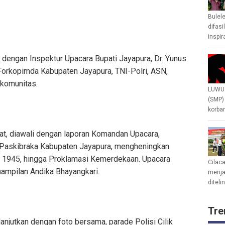
Bulel
difasi
inspir
 dengan Inspektur Upacara Bupati Jayapura, Dr. Yunus
an Forkopimda Kabupaten Jayapura, TNI-Polri, ASN,
 komunitas.
LUWU 
(SMP)
korban
at, diawali dengan laporan Komandan Upacara,
 Paskibraka Kabupaten Jayapura, mengheningkan
D 1945, hingga Proklamasi Kemerdekaan. Upacara
Cilac
ampilan Andika Bhayangkari.
menjad
diteli
Tre
lanjutkan dengan foto bersama, parade Polisi Cilik