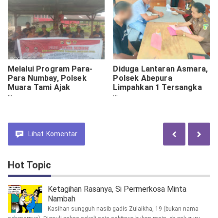
Melalui Program Para-
Diduga Lantaran Asmara,
Para Numbay, Polsek
Polsek Abepura
Muara Tami Ajak
Limpahkan 1 Tersangka
Masyarakat Jaga
ke Jaksa
Kondusifitas Jelang
Pemilu
Lihat
Komentar
Hot Topic
Ketagihan Rasanya, Si Permerkosa Minta
Nambah
Kasihan sungguh nasib gadis Zulaikha, 19 (bukan nama