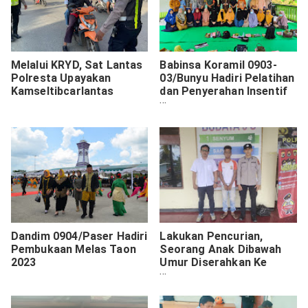
Melalui KRYD, Sat Lantas
Babinsa Koramil 0903-
Polresta Upayakan
03/Bunyu Hadiri Pelatihan
Kamseltibcarlantas
dan Penyerahan Insentif
Guru Ngaji di Desa Bunyu
Timur
Dandim 0904/Paser Hadiri
Lakukan Pencurian,
Pembukaan Melas Taon
Seorang Anak Dibawah
2023
Umur Diserahkan Ke
Kejaksaan