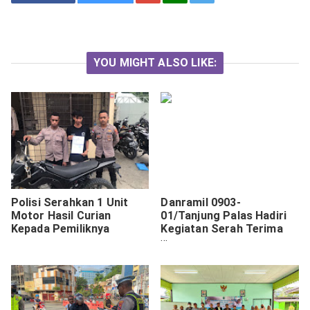
YOU MIGHT ALSO LIKE:
Polisi Serahkan 1 Unit
Danramil 0903-
Motor Hasil Curian
01/Tanjung Palas Hadiri
Kepada Pemiliknya
Kegiatan Serah Terima
dan Peresmian Pojok
Baca Digital (POCADI)
Provinsi Kalimantan
Utara