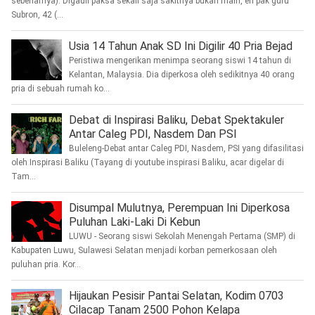
sebenarnya). Digauli paksa sekali saja sakitnya bukan main, eh pak guru
Subron, 42 (...
Usia 14 Tahun Anak SD Ini Digilir 40 Pria Bejad
Peristiwa mengerikan menimpa seorang siswi 14 tahun di
Kelantan, Malaysia. Dia diperkosa oleh sedikitnya 40 orang
pria di sebuah rumah ko...
Debat di Inspirasi Baliku, Debat Spektakuler
Antar Caleg PDI, Nasdem Dan PSI
Buleleng-Debat antar Caleg PDI, Nasdem, PSI yang difasilitasi
oleh Inspirasi Baliku (Tayang di youtube inspirasi Baliku, acar digelar di
Tam...
Disumpal Mulutnya, Perempuan Ini Diperkosa
Puluhan Laki-Laki Di Kebun
LUWU - Seorang siswi Sekolah Menengah Pertama (SMP) di
Kabupaten Luwu, Sulawesi Selatan menjadi korban pemerkosaan oleh
puluhan pria. Kor...
Hijaukan Pesisir Pantai Selatan, Kodim 0703
Cilacap Tanam 2500 Pohon Kelapa