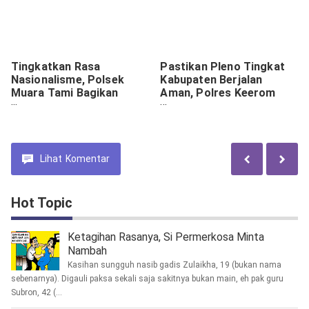
Tingkatkan Rasa
Pastikan Pleno Tingkat
Nasionalisme, Polsek
Kabupaten Berjalan
Muara Tami Bagikan
Aman, Polres Keerom
Bendera Merah Putih Di
Terjunkan Ratusan
Perbatasan RI–PNG
Personel
Lihat
Komentar
Hot Topic
Ketagihan Rasanya, Si Permerkosa Minta
Nambah
Kasihan sungguh nasib gadis Zulaikha, 19 (bukan nama
sebenarnya). Digauli paksa sekali saja sakitnya bukan main, eh pak guru
Subron, 42 (...