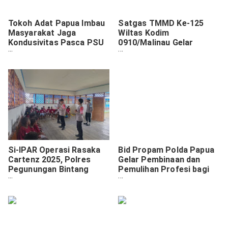
Tokoh Adat Papua Imbau
Satgas TMMD Ke-125
Masyarakat Jaga
Wiltas Kodim
Kondusivitas Pasca PSU
0910/Malinau Gelar
Pilgub
Penyuluhan Hukum dan
Kamtibmas untuk Warga.
Si-IPAR Operasi Rasaka
Bid Propam Polda Papua
Cartenz 2025, Polres
Gelar Pembinaan dan
Pegunungan Bintang
Pemulihan Profesi bagi
Hadir Tanamkan Rasa
PNPP Pelanggar Disiplin
Semangat Belajar