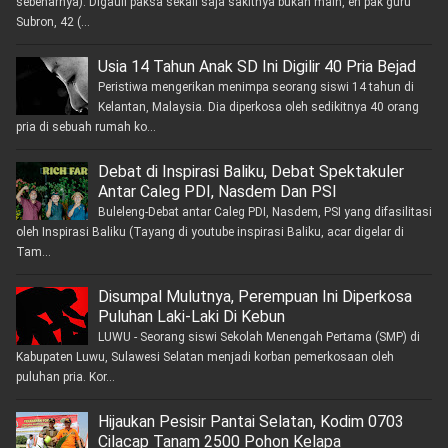
sebenarnya). Digauli paksa sekali saja sakitnya bukan main, eh pak guru
Subron, 42 (...
Usia 14 Tahun Anak SD Ini Digilir 40 Pria Bejad
Peristiwa mengerikan menimpa seorang siswi 14 tahun di
Kelantan, Malaysia. Dia diperkosa oleh sedikitnya 40 orang
pria di sebuah rumah ko...
Debat di Inspirasi Baliku, Debat Spektakuler
Antar Caleg PDI, Nasdem Dan PSI
Buleleng-Debat antar Caleg PDI, Nasdem, PSI yang difasilitasi
oleh Inspirasi Baliku (Tayang di youtube inspirasi Baliku, acar digelar di
Tam...
Disumpal Mulutnya, Perempuan Ini Diperkosa
Puluhan Laki-Laki Di Kebun
LUWU - Seorang siswi Sekolah Menengah Pertama (SMP) di
Kabupaten Luwu, Sulawesi Selatan menjadi korban pemerkosaan oleh
puluhan pria. Kor...
Hijaukan Pesisir Pantai Selatan, Kodim 0703
Cilacap Tanam 2500 Pohon Kelapa