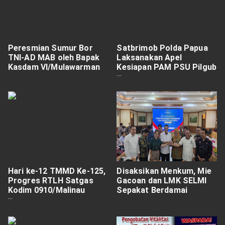
Peresmian Sumur Bor
Satbrimob Polda Papua
TNI-AD MAB oleh Bapak
Laksanakan Apel
Kasdam VI/Mulawarman
Kesiapan PAM PSU Pilgub
Papua
Hari ke-12 TMMD Ke-125,
Disaksikan Menkum, Mie
Progres RTLH Satgas
Gacoan dan LMK SELMI
Kodim 0910/Malinau
Sepakat Berdamai
Berikan Senyuman untuk
Ibu Maria