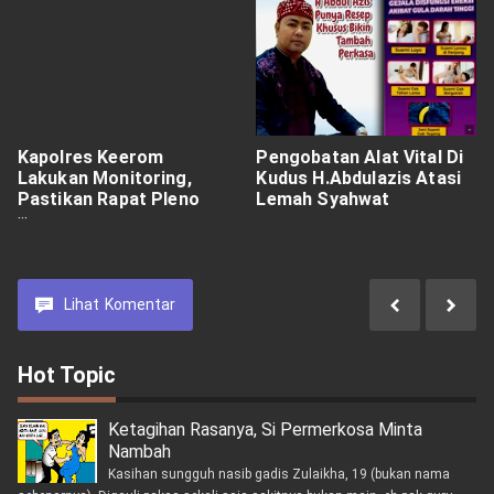
Kapolres Keerom
Pengobatan Alat Vital Di
Lakukan Monitoring,
Kudus H.Abdulazis Atasi
Pastikan Rapat Pleno
Lemah Syahwat
Terbuka Tingkat Distrik
Berjalan Aman dan
Kondusif
Lihat
Komentar
Hot Topic
Ketagihan Rasanya, Si Permerkosa Minta
Nambah
Kasihan sungguh nasib gadis Zulaikha, 19 (bukan nama