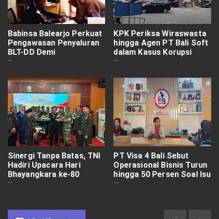
Babinsa Balearjo Perkuat
KPK Periksa Wiraswasta
Pengawasan Penyaluran
hingga Agen PT Bali Soft
BLT-DD Demi
dalam Kasus Korupsi
Transparansi dan
Imipas
Kondusivitas
Sinergi Tanpa Batas, TNI
PT Visa 4 Bali Sebut
Hadiri Upacara Hari
Operasional Bisnis Turun
Bhayangkara ke-80
hingga 50 Persen Soal Isu
Wujudkan Malinau Aman
Miring Diperiksa KPK RI
dan Harmonis