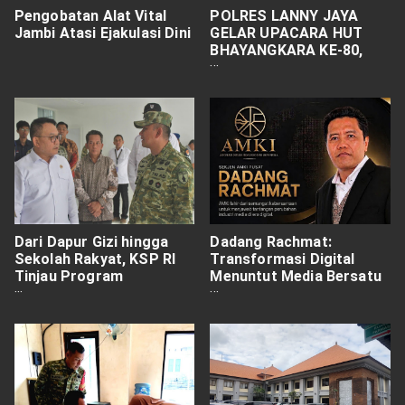
Pengobatan Alat Vital
POLRES LANNY JAYA
Jambi Atasi Ejakulasi Dini
GELAR UPACARA HUT
BHAYANGKARA KE-80,
POLRES LANNY JAYA
TEGASKAN KOMITMEN
PRESISI UNTUK NEGERI
Dari Dapur Gizi hingga
Dadang Rachmat:
Sekolah Rakyat, KSP RI
Transformasi Digital
Tinjau Program
Menuntut Media Bersatu
Peningkatan Kualitas
dalam AMKI
SDM di Malang