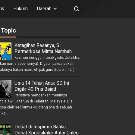
tik
Hukum
Daerah
 Topic
Ketagihan Rasanya, Si
Permerkosa Minta Nambah
Kasihan sungguh nasib gadis Zulaikha,
ukan nama sebenarnya). Digauli paksa sekali
akitnya bukan main, eh pak guru Subron, 42 (...
Usia 14 Tahun Anak SD Ini
Digilir 40 Pria Bejad
Peristiwa mengerikan menimpa
g siswi 14 tahun di Kelantan, Malaysia. Dia
osa oleh sedikitnya 40 orang pria di sebuah
ko...
Debat di Inspirasi Baliku,
Debat Spektakuler Antar Caleg