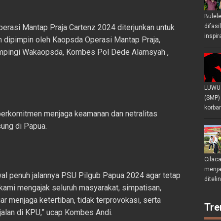
Bulel
erasi Mantap Praja Cartenz 2024 diterjunkan untuk
difasi
inspir
 dipimpin oleh Kaopsda Operasi Mantap Praja,
dampingi Wakaopsda, Kombes Pol Dede Alamsyah ,
LUWU 
(SMP)
korban
erkomitmen menjaga keamanan dan netralitas
ung di Papua.
Cilac
menjad
l penuh jalannya PSU Pilgub Papua 2024 agar tetap
diteli
u, kami mengajak seluruh masyarakat, simpatisan,
 menjaga ketertiban, tidak terprovokasi, serta
Tre
alan di KPU,” ucap Kombes Andi.