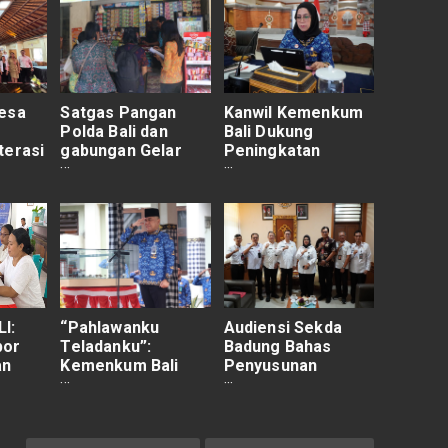
Desa
Satgas Pangan
Kanwil Kemenkum
Polda Bali dan
Bali Dukung
terasi
gabungan Gelar
Peningkatan
npasar
Sidak Pasar, Harga
Kompetensi PPPK
Bahan Pokok
melalui PJJ
Masih Stabil
I:
“Pahlawanku
Audiensi Sekda
por
Teladanku”:
Badung Bahas
an
Kemenkum Bali
Penyusunan
Perkuat Komitmen
Regulasi
TTU
Pengabdian
Kesehatan bagi
Lansia