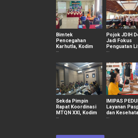
Bimtek
Pojok JDIH 
Pencegahan
Jadi Fokus
Karhutla, Kodim
Penguatan Li
1022 Tekankan
Hukum di De
Pentingnya
Tanggung Jawab
Bersama
Sekda Pimpin
IMIPAS PEDUL
Rapat Koordinasi
Layanan Pas
MTQN XXI, Kodim
dan Kesehat
1022 Hadirkan
Gratis Sapa
Dukungan
Masyarakat 