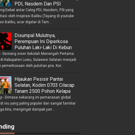
PDI, Nasdem Dan PSI
eng-Debat antar Caleg PDI, Nasdem, PSI yang
litasi oleh Inspirasi Baliku (Tayang di youtube
asi Baliku, acar digelar di Tam...
Disumpal Mulutnya,
Perempuan Ini Diperkosa
Puluhan Laki-Laki Di Kebun
- Seorang siswi Sekolah Menengah Pertama
 di Kabupaten Luwu, Sulawesi Selatan menjadi
 pemerkosaan oleh puluhan pria. Kor...
Hijaukan Pesisir Pantai
Selatan, Kodim 0703 Cilacap
Tanam 2500 Pohon Kelapa
ap - Dimasa sekarang ini pemanasan global
i isu yang paling populer dan sangat familiar
nga kita, mengingat dampak yan...
nding