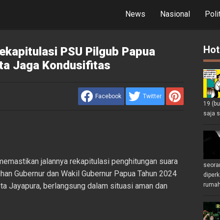
News
Nasional
Poli
Hot
kapitulasi PSU Pilgub Papua
ta Jaga Kondusifitas
Facebook
Twitter
19 (b
saja s
emastikan jalannya rekapitulasi penghitungan suara
seoran
han Gubernur dan Wakil Gubernur Papua Tahun 2024
diperk
ota Jayapura, berlangsung dalam situasi aman dan
rumah 