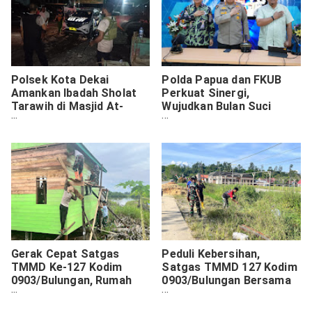
Polsek Kota Dekai
Polda Papua dan FKUB
Amankan Ibadah Sholat
Perkuat Sinergi,
Tarawih di Masjid At-
Wujudkan Bulan Suci
Taqwa
Ramadan yang Aman dan
Perkuat Fondasi
Toleransi di Tanah Papua
Gerak Cepat Satgas
Peduli Kebersihan,
TMMD Ke-127 Kodim
Satgas TMMD 127 Kodim
0903/Bulungan, Rumah
0903/Bulungan Bersama
Ibu Nurhazizah Siap
Masyarakat Bersihkan
Ditempati
Lapangan Bola Salimbatu