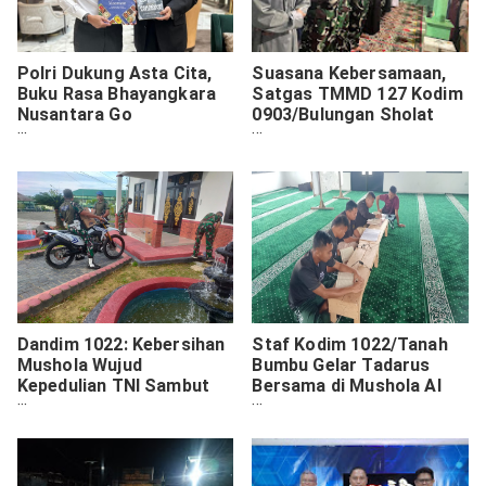
Polri Dukung Asta Cita,
Suasana Kebersamaan,
Buku Rasa Bhayangkara
Satgas TMMD 127 Kodim
Nusantara Go
0903/Bulungan Sholat
International
Tarawih Berjamaah di
Lubuk Manis
Dandim 1022: Kebersihan
Staf Kodim 1022/Tanah
Mushola Wujud
Bumbu Gelar Tadarus
Kepedulian TNI Sambut
Bersama di Mushola Al
Bulan Suci Ramadhan
Istiqomah