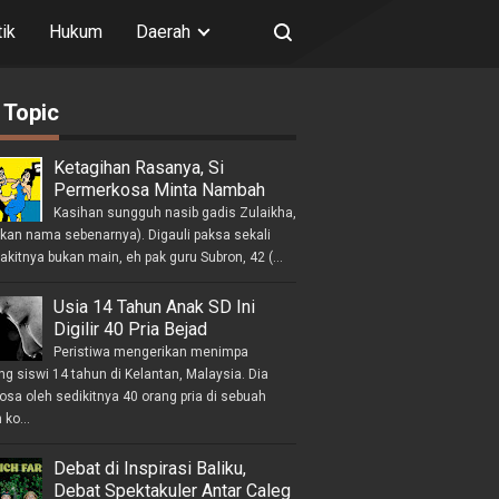
tik
Hukum
Daerah
 Topic
Ketagihan Rasanya, Si
Permerkosa Minta Nambah
Kasihan sungguh nasib gadis Zulaikha,
ukan nama sebenarnya). Digauli paksa sekali
akitnya bukan main, eh pak guru Subron, 42 (...
Usia 14 Tahun Anak SD Ini
Digilir 40 Pria Bejad
Peristiwa mengerikan menimpa
g siswi 14 tahun di Kelantan, Malaysia. Dia
osa oleh sedikitnya 40 orang pria di sebuah
ko...
Debat di Inspirasi Baliku,
Debat Spektakuler Antar Caleg