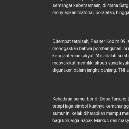
semangat kebersamaan, di mana Sat
menyiapkan material, peralatan, hingga
Ditempat terpisah, Pasiter Kodim 091
menegaskan bahwa pembangunan ini m
kesejahteraan rakyat. “Air adalah sum
masyarakat memiliki akses yang laya
digunakan dalam jangka panjang. TNI ak
Kehadiran sumur bor di Desa Tanjung L
tetapi juga simbol kuatnya kemanungga
sumur ini kelak diharapkan mampu me
bagi keluarga Bapak Markus dan masya