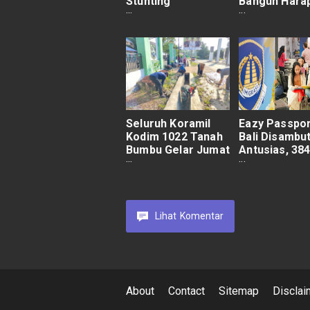
Stunting
Bangun Hara
Tingkatkan
Warga Lumaj
Koordinasi Lintas
Sektor
Seluruh Koramil
Eazy Passpor
Kodim 1022 Tanah
Bali Disambu
Bumbu Gelar Jumat
Antusias, 38
Bersih Bersama
Paspor Terla
Pemda
Lihat
Komentar
About
Contact
Sitemap
Disclai