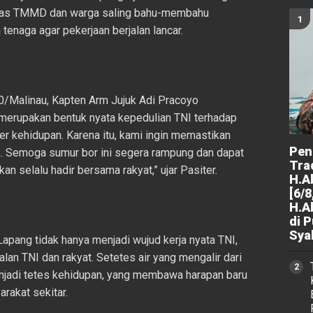
gas TMMD dan warga saling bahu-membahu
 tenaga agar pekerjaan berjalan lancar.
0/Malinau, Kapten Arm Jujuk Adi Pracoyo
erupakan bentuk nyata kepedulian TNI terhadap
ber kehidupan. Karena itu, kami ingin memastikan
Peng
k. Semoga sumur bor ini segera rampung dan dapat
Tra
an selalu hadir bersama rakyat,” ujar Pasiter.
H.A
[6/8
H.A
di 
Sya
apang tidak hanya menjadi wujud kerja nyata TNI,
lan TNI dan rakyat. Setetes air yang mengalir dari
njadi tetes kehidupan, yang membawa harapan baru
rakat sekitar.