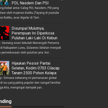
PDI, Nasdem Dan PSI
eng-Debat antar Caleg PDI, Nasdem, PSI yang
litasi oleh Inspirasi Baliku (Tayang di youtube
asi Baliku, acar digelar di Tam...
Disumpal Mulutnya,
Perempuan Ini Diperkosa
Puluhan Laki-Laki Di Kebun
- Seorang siswi Sekolah Menengah Pertama
 di Kabupaten Luwu, Sulawesi Selatan menjadi
 pemerkosaan oleh puluhan pria. Kor...
Hijaukan Pesisir Pantai
Selatan, Kodim 0703 Cilacap
Tanam 2500 Pohon Kelapa
ap - Dimasa sekarang ini pemanasan global
i isu yang paling populer dan sangat familiar
nga kita, mengingat dampak yan...
nding