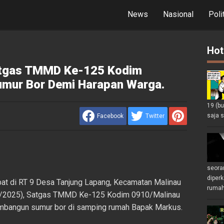
News
Nasional
Poli
Hot
Satgas TMMD Ke-125 Kodim
umur Bor Demi Harapan Warga.
19 (b
saja s
Facebook
Twitter
seoran
diperk
at di RT 9 Desa Tanjung Lapang, Kecamatan Malinau
rumah 
8/8/2025), Satgas TMMD Ke-125 Kodim 0910/Malinau
bangun sumur bor di samping rumah Bapak Markus.