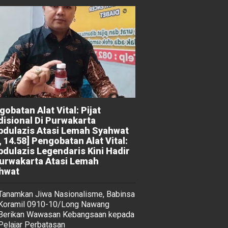
obatan Alat Vital: Pijat
disional Di Purwakarta
bdulazis Atasi Lemah Syahwat
, 14.58] Pengobatan Alat Vital:
bdulazis Legendaris Kini Hadir
Purwakarta Atasi Lemah
hwat
Tanamkan Jiwa Nasionalisme, Babinsa
Koramil 0910-10/Long Nawang
Berikan Wawasan Kebangsaan kepada
Pelajar Perbatasan