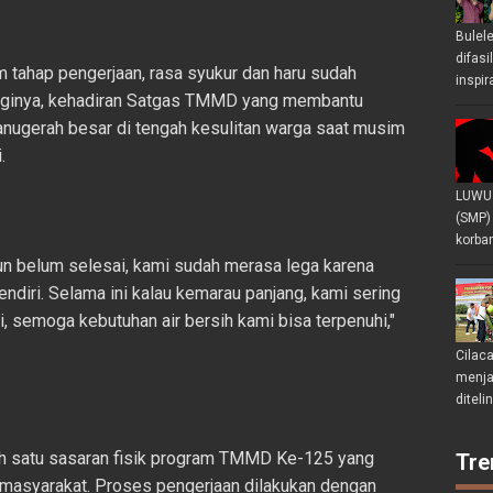
Bulel
difasi
 tahap pengerjaan, rasa syukur dan haru sudah
inspir
Baginya, kehadiran Satgas TMMD yang membantu
anugerah besar di tengah kesulitan warga saat musim
.
LUWU 
(SMP)
korban
un belum selesai, kami sudah merasa lega karena
ndiri. Selama ini kalau kemarau panjang, kami sering
i, semoga kebutuhan air bersih kami bisa terpenuhi,"
Cilac
menjad
diteli
ah satu sasaran fisik program TMMD Ke-125 yang
Tre
masyarakat. Proses pengerjaan dilakukan dengan