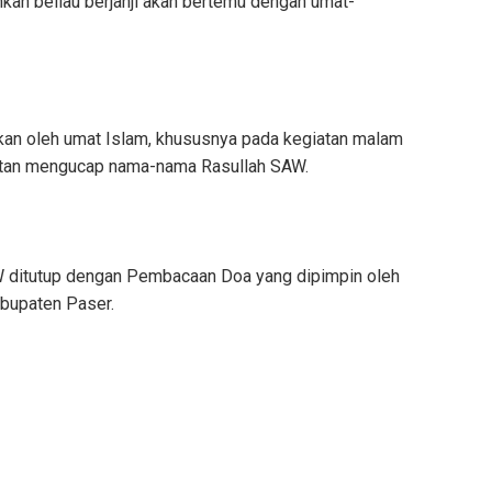
kan beliau berjanji akan bertemu dengan umat-
kukan oleh umat Islam, khususnya pada kegiatan malam
atan mengucap nama-nama Rasullah SAW.
ditutup dengan Pembacaan Doa yang dipimpin oleh
abupaten Paser.