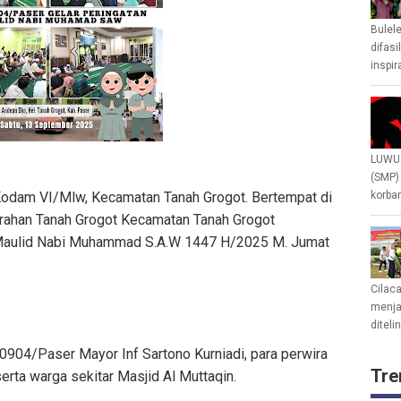
Bulel
difasi
inspir
LUWU 
(SMP)
dam VI/Mlw, Kecamatan Tanah Grogot. Bertempat di
korban
urahan Tanah Grogot Kecamatan Tanah Grogot
 Maulid Nabi Muhammad S.A.W 1447 H/2025 M. Jumat
Cilac
menjad
diteli
 0904/Paser Mayor Inf Sartono Kurniadi, para perwira
Tre
rta warga sekitar Masjid Al Muttaqin.