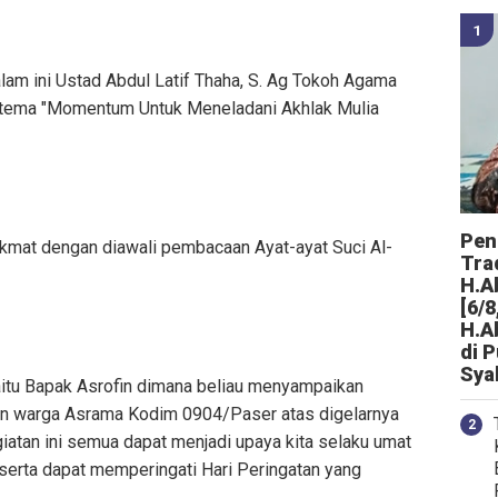
am ini Ustad Abdul Latif Thaha, S. Ag Tokoh Agama
tema "Momentum Untuk Meneladani Akhlak Mulia
Peng
ikmat dengan diawali pembacaan Ayat-ayat Suci Al-
Tra
H.A
[6/8
H.A
di 
Sya
aitu Bapak Asrofin dimana beliau menyampaikan
dan warga Asrama Kodim 0904/Paser atas digelarnya
iatan ini semua dapat menjadi upaya kita selaku umat
 serta dapat memperingati Hari Peringatan yang