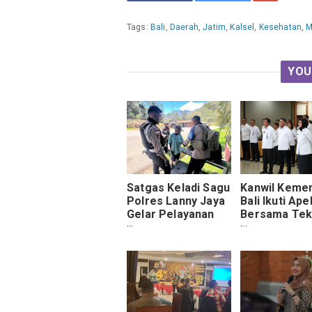
Tags:
Bali
,
Daerah
,
Jatim
,
Kalsel
,
Kesehatan
,
M
YOU
Satgas Keladi Sagu
Kanwil Keme
Polres Lanny Jaya
Bali Ikuti Ape
Gelar Pelayanan
Bersama Tek
Kesehatan Gratis
Netralitas A
sebagai Fond
Pelayanan Pu