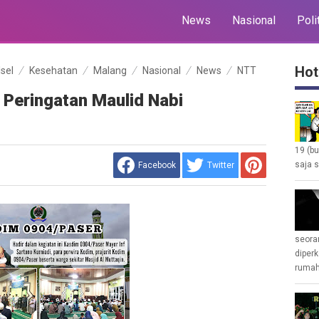
News
Nasional
Poli
Hot
lsel
Kesehatan
Malang
Nasional
News
NTT
 Peringatan Maulid Nabi
19 (b
saja s
Facebook
Twitter
seoran
diperk
rumah 