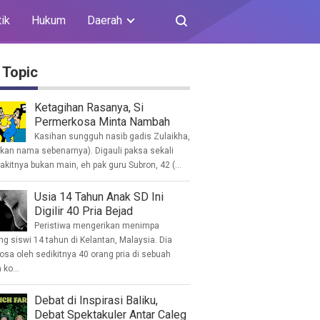
tik
Hukum
Daerah
 Topic
Ketagihan Rasanya, Si
Permerkosa Minta Nambah
Kasihan sungguh nasib gadis Zulaikha,
ukan nama sebenarnya). Digauli paksa sekali
akitnya bukan main, eh pak guru Subron, 42 (...
Usia 14 Tahun Anak SD Ini
Digilir 40 Pria Bejad
Peristiwa mengerikan menimpa
g siswi 14 tahun di Kelantan, Malaysia. Dia
osa oleh sedikitnya 40 orang pria di sebuah
ko...
Debat di Inspirasi Baliku,
Debat Spektakuler Antar Caleg