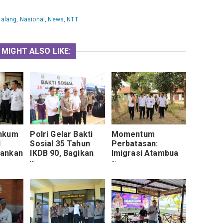
alang
,
Nasional
,
News
,
NTT
 MIGHT ALSO LIKE:
nkum
Polri Gelar Bakti
Momentum
l
Sosial 35 Tahun
Perbatasan:
ankan
IKDB 90, Bagikan
Imigrasi Atambua
SN
1.485 Paket
Panen Kangkung,
asi
Sembako di
Tebar Bibit Lele
blik
Rempang Batam