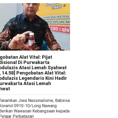
obatan Alat Vital: Pijat
disional Di Purwakarta
bdulazis Atasi Lemah Syahwat
, 14.58] Pengobatan Alat Vital:
bdulazis Legendaris Kini Hadir
Purwakarta Atasi Lemah
hwat
Tanamkan Jiwa Nasionalisme, Babinsa
Koramil 0910-10/Long Nawang
Berikan Wawasan Kebangsaan kepada
Pelajar Perbatasan