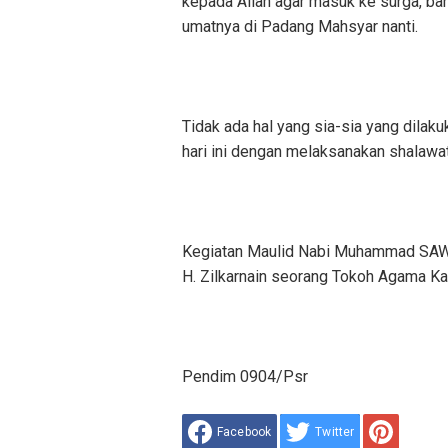
kepada Allah agar masuk ke surga, bah
umatnya di Padang Mahsyar nanti.
Tidak ada hal yang sia-sia yang dila
hari ini dengan melaksanakan shalaw
Kegiatan Maulid Nabi Muhammad SAW 
H. Zilkarnain seorang Tokoh Agama K
Pendim 0904/Psr
Facebook
Twitter