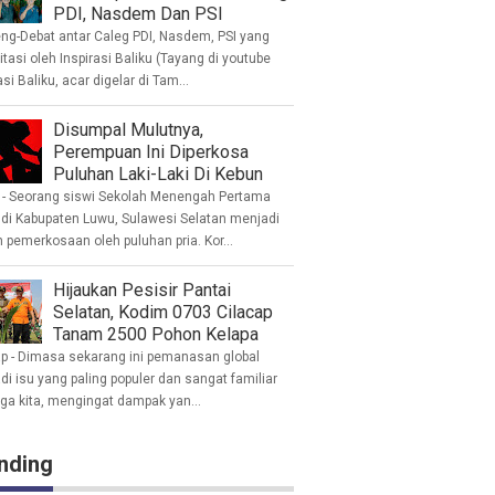
PDI, Nasdem Dan PSI
eng-Debat antar Caleg PDI, Nasdem, PSI yang
litasi oleh Inspirasi Baliku (Tayang di youtube
asi Baliku, acar digelar di Tam...
Disumpal Mulutnya,
Perempuan Ini Diperkosa
Puluhan Laki-Laki Di Kebun
- Seorang siswi Sekolah Menengah Pertama
 di Kabupaten Luwu, Sulawesi Selatan menjadi
 pemerkosaan oleh puluhan pria. Kor...
Hijaukan Pesisir Pantai
Selatan, Kodim 0703 Cilacap
Tanam 2500 Pohon Kelapa
ap - Dimasa sekarang ini pemanasan global
i isu yang paling populer dan sangat familiar
nga kita, mengingat dampak yan...
nding