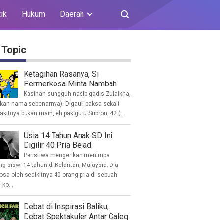
tik
Hukum
Daerah
 Topic
Ketagihan Rasanya, Si
Permerkosa Minta Nambah
Kasihan sungguh nasib gadis Zulaikha,
ukan nama sebenarnya). Digauli paksa sekali
akitnya bukan main, eh pak guru Subron, 42 (...
Usia 14 Tahun Anak SD Ini
Digilir 40 Pria Bejad
Peristiwa mengerikan menimpa
g siswi 14 tahun di Kelantan, Malaysia. Dia
osa oleh sedikitnya 40 orang pria di sebuah
ko...
Debat di Inspirasi Baliku,
Debat Spektakuler Antar Caleg