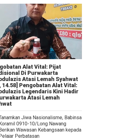
obatan Alat Vital: Pijat
disional Di Purwakarta
bdulazis Atasi Lemah Syahwat
, 14.58] Pengobatan Alat Vital:
bdulazis Legendaris Kini Hadir
Purwakarta Atasi Lemah
hwat
Tanamkan Jiwa Nasionalisme, Babinsa
Koramil 0910-10/Long Nawang
Berikan Wawasan Kebangsaan kepada
Pelajar Perbatasan