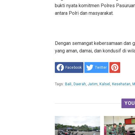
bukti nyata komitmen Polres Pasuru
antara Polri dan masyarakat.
Dengan semangat kebersamaan dan got
yang aman, damai, dan kondusif di wi
Facebook
Twitter
Tags:
Bali
,
Daerah
,
Jatim
,
Kalsel
,
Kesehatan
,
M
YOU