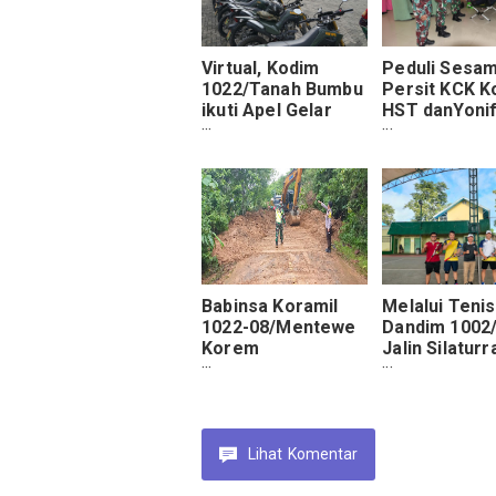
Virtual, Kodim
Peduli Sesam
1022/Tanah Bumbu
Persit KCK K
ikuti Apel Gelar
HST danYonif
Pasukan
Gelar Bakso
Pengamanan
Donor Darah
Jajaran Kodam
VI/Mulawarman
Babinsa Koramil
Melalui Tenis
1022-08/Mentewe
Dandim 1002
Korem
Jalin Silatur
101/Antasari
Dengan
Kodam
Forkopimda 
VI/Mulawarman,
Kerja Bhakti
Bersihkan Jalan
Lihat
Komentar