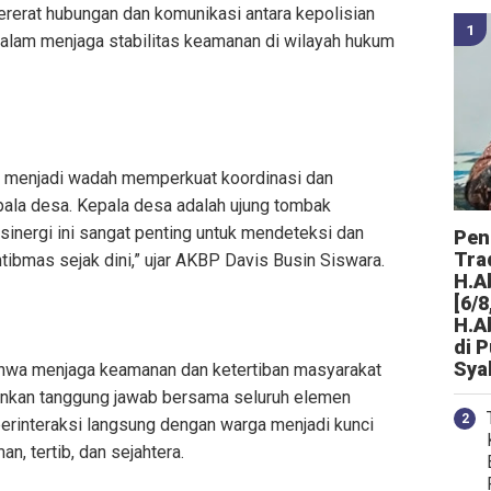
rerat hubungan dan komunikasi antara kepolisian
alam menjaga stabilitas keamanan di wilayah hukum
ni menjadi wadah memperkuat koordinasi dan
pala desa. Kepala desa adalah ujung tombak
sinergi ini sangat penting untuk mendeteksi dan
Peng
Tra
bmas sejak dini,” ujar AKBP Davis Busin Siswara.
H.A
[6/8
H.A
di 
Sya
ahwa menjaga keamanan dan ketertiban masyarakat
ainkan tanggung jawab bersama seluruh elemen
erinteraksi langsung dengan warga menjadi kunci
, tertib, dan sejahtera.