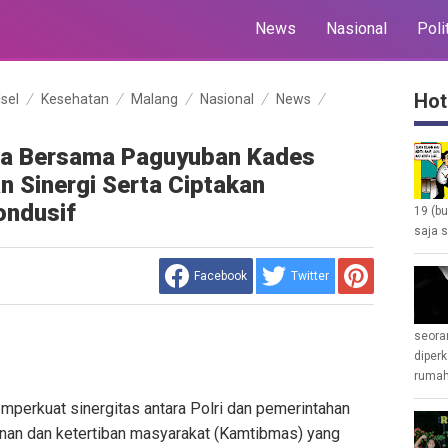
News
Nasional
Poli
Hot
lsel
Kesehatan
Malang
Nasional
News
sa Bersama Paguyuban Kades
 Sinergi Serta Ciptakan
ndusif
19 (b
saja s
Facebook
Twitter
seoran
diperk
rumah 
perkuat sinergitas antara Polri dan pemerintahan
nan dan ketertiban masyarakat (Kamtibmas) yang