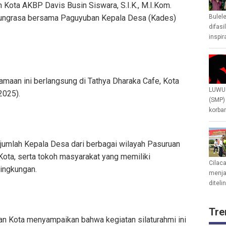
 Kota AKBP Davis Busin Siswara, S.I.K., M.I.Kom.
bungrasa bersama Paguyuban Kepala Desa (Kades)
Bulel
difasi
inspir
maan ini berlangsung di Tathya Dharaka Cafe, Kota
LUWU 
2025).
(SMP)
korban
ejumlah Kepala Desa dari berbagai wilayah Pasuruan
Kota, serta tokoh masyarakat yang memiliki
Cilac
lingkungan.
menjad
diteli
Tre
n Kota menyampaikan bahwa kegiatan silaturahmi ini