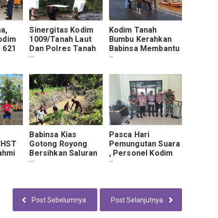
a,
Sinergitas Kodim
Kodim Tanah
odim
1009/Tanah Laut
Bumbu Kerahkan
 621
Dan Polres Tanah
Babinsa Membantu
s
Laut Kawal Kotak
Warga Terdampak
Suara Pemilu 2024
Banjir
Babinsa Kias
Pasca Hari
/HST
Gotong Royong
Pemungutan Suara
rahmi
Bersihkan Saluran
, Personel Kodim
Irigasi
1009/Tanah Laut
HST
Tetap Kawal Kotak
Suara Sampai Ke
KPUD
Post Sebelumnya
Post Selanjutnya