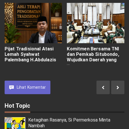
Pijat Tradisional Atasi
Komitmen Bersama TNI
Lemah Syahwat
dan Pemkab Situbondo,
Palembang H.Abdulazis
Wujudkan Daerah yang
Aman, Maju, dan
Sejahtera
Lihat
Komentar
Hot Topic
Ketagihan Rasanya, Si Permerkosa Minta
Nambah