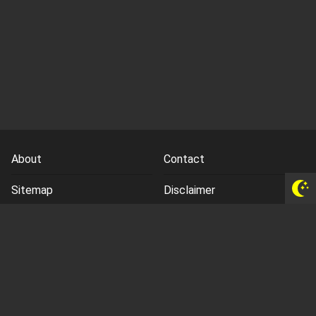
About
Contact
Sitemap
Disclaimer
Privacy Policy
Terms and Conds
Copyright © 2018 -
2026