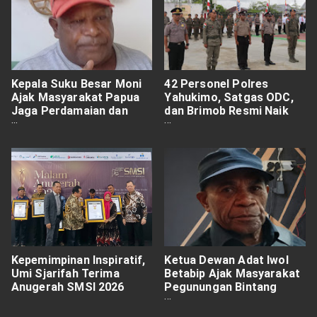
Kepala Suku Besar Moni
42 Personel Polres
Ajak Masyarakat Papua
Yahukimo, Satgas ODC,
Jaga Perdamaian dan
dan Brimob Resmi Naik
Tidak Terprovokasi Isu
Pangkat, Kapolres:
Separatisme
Jadikan Amanah untuk
Meningkatkan
Pengabdian kepada
Masyarakat. ‎
Kepemimpinan Inspiratif,
Ketua Dewan Adat Iwol
Umi Sjarifah Terima
Betabip Ajak Masyarakat
Anugerah SMSI 2026
Pegunungan Bintang
Jaga Kamtibmas dan
Tolak Provokasi