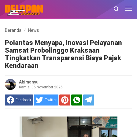
Beranda
News
Polantas Menyapa, Inovasi Pelayanan
Samsat Probolinggo Kraksaan
Tingkatkan Transparansi Biaya Pajak
Kendaraan
Abimanyu
Kamis, 06 November 2025
Facebook
Twitter