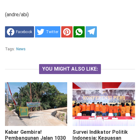
(andre/abi)
Facebook
Twitter
Tags:
News
YOU MIGHT ALSO LIKE:
Kabar Gembira!
Survei Indikator Politik
Pembangunan Jalan 1030
Indonesia: Kepuasan