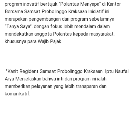
program inovatif bertajuk “Polantas Menyapa” di Kantor
Bersama Samsat Probolinggo Kraksaan Inisiatif ini
merupakan pengembangan dari program sebelumnya
“Tanya Saya”, dengan fokus lebih mendalam dalam
mendekatkan anggota Polantas kepada masyarakat,
khususnya para Wajib Pajak.
"Kanit Regident Samsat Probolinggo Kraksaan Iptu Naufal
Arya Menjelaskan bahwa inti dari program ini ialah
memberikan pelayanan yang lebih transparan dan
komunikatif.