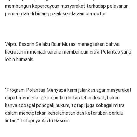
membangun kepercayaan masyarakat terhadap pelayanan
pemerintah di bidang pajak kendaraan bermotor
"Aiptu Basorin Selaku Baur Mutasi menegaskan bahwa
kegiatan ini menjadi sarana membangun citra Polantas yang
lebih humanis.
“Program Polantas Menyapa kami jalankan agar masyarakat
dapat mengenal petugas lalu lintas lebih dekat, bukan
hanya sebagai penegak hukum, tetapi juga sebagai mitra
dalam menciptakan keselamatan dan ketertiban berlalu
lintas,” Tutupnya Aiptu Basorin