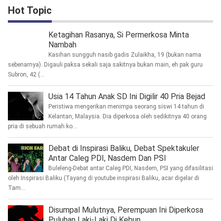
Hot Topic
Ketagihan Rasanya, Si Permerkosa Minta
Nambah
Kasihan sungguh nasib gadis Zulaikha, 19 (bukan nama
sebenarnya). Digauli paksa sekali saja sakitnya bukan main, eh pak guru
Subron, 42 (...
Usia 14 Tahun Anak SD Ini Digilir 40 Pria Bejad
Peristiwa mengerikan menimpa seorang siswi 14 tahun di
Kelantan, Malaysia. Dia diperkosa oleh sedikitnya 40 orang
pria di sebuah rumah ko...
Debat di Inspirasi Baliku, Debat Spektakuler
Antar Caleg PDI, Nasdem Dan PSI
Buleleng-Debat antar Caleg PDI, Nasdem, PSI yang difasilitasi
oleh Inspirasi Baliku (Tayang di youtube inspirasi Baliku, acar digelar di
Tam...
Disumpal Mulutnya, Perempuan Ini Diperkosa
Puluhan Laki-Laki Di Kebun