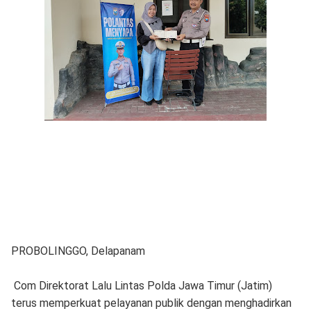
PROBOLINGGO, Delapanam
Com Direktorat Lalu Lintas Polda Jawa Timur (Jatim)
terus memperkuat pelayanan publik dengan menghadirkan