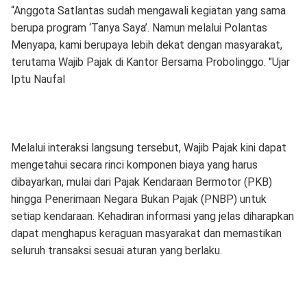
“Anggota Satlantas sudah mengawali kegiatan yang sama
berupa program ‘Tanya Saya’. Namun melalui Polantas
Menyapa, kami berupaya lebih dekat dengan masyarakat,
terutama Wajib Pajak di Kantor Bersama Probolinggo. "Ujar
Iptu Naufal
Melalui interaksi langsung tersebut, Wajib Pajak kini dapat
mengetahui secara rinci komponen biaya yang harus
dibayarkan, mulai dari Pajak Kendaraan Bermotor (PKB)
hingga Penerimaan Negara Bukan Pajak (PNBP) untuk
setiap kendaraan. Kehadiran informasi yang jelas diharapkan
dapat menghapus keraguan masyarakat dan memastikan
seluruh transaksi sesuai aturan yang berlaku.