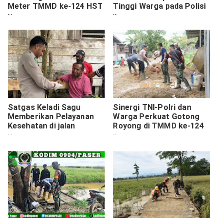
Meter TMMD ke-124 HST
Tinggi Warga pada Polisi
Rampung 100 Persen
Berantas Premanisme
Satgas Keladi Sagu
Sinergi TNI-Polri dan
Memberikan Pelayanan
Warga Perkuat Gotong
Kesehatan di jalan
Royong di TMMD ke-124
Paradiso Distrik Dekai
HST
Kabupaten Yahukimo