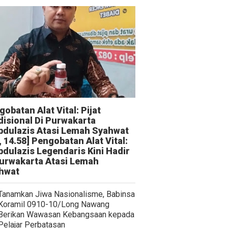
obatan Alat Vital: Pijat
disional Di Purwakarta
bdulazis Atasi Lemah Syahwat
, 14.58] Pengobatan Alat Vital:
bdulazis Legendaris Kini Hadir
Purwakarta Atasi Lemah
hwat
Tanamkan Jiwa Nasionalisme, Babinsa
Koramil 0910-10/Long Nawang
Berikan Wawasan Kebangsaan kepada
Pelajar Perbatasan