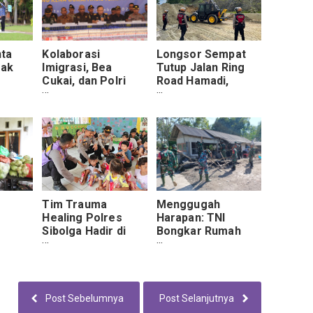
nta
Kolaborasi
Longsor Sempat
rak
Imigrasi, Bea
Tutup Jalan Ring
Cukai, dan Polri
Road Hamadi,
tal
Perkuat
Polisi Sigap Bantu
a di
Pengawasan
Bersihkan Material
li
Perbatasan NTT
Longsor
Tim Trauma
Menggugah
Healing Polres
Harapan: TNI
Sibolga Hadir di
Bongkar Rumah
i,
Posko
Rusak Semeru
kan
Pengungsian TK
demi Awal Baru
Negeri Pembina
Warga Supiturang
Sibolga
Post Sebelumnya
Post Selanjutnya