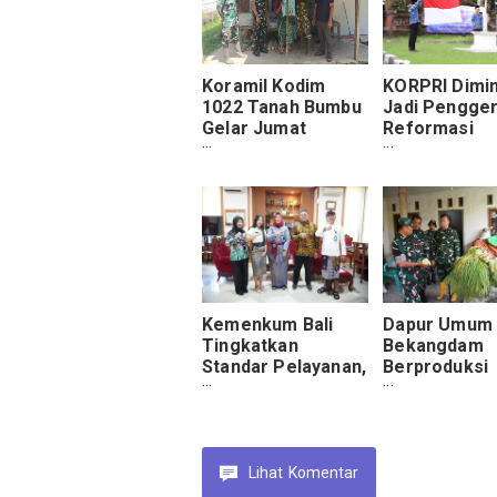
Koramil Kodim
KORPRI Dimi
1022 Tanah Bumbu
Jadi Pengge
Gelar Jumat
Reformasi
Berkah, Bagikan
Birokrasi Digi
Sembako Warga
dalam Upacar
Kurang Mampu
Kemenkum Ba
Kemenkum Bali
Dapur Umum
Tingkatkan
Bekangdam
Standar Pelayanan,
Berproduksi
Dapat Penilaian
Ratusan Pors
Positif dari Tim
Danrem Laku
MONEV
Pengecekan
Lihat
Komentar