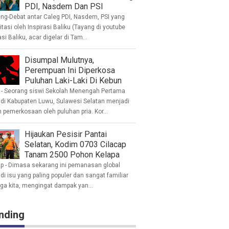
PDI, Nasdem Dan PSI
eng-Debat antar Caleg PDI, Nasdem, PSI yang
litasi oleh Inspirasi Baliku (Tayang di youtube
asi Baliku, acar digelar di Tam...
Disumpal Mulutnya,
Perempuan Ini Diperkosa
Puluhan Laki-Laki Di Kebun
- Seorang siswi Sekolah Menengah Pertama
 di Kabupaten Luwu, Sulawesi Selatan menjadi
 pemerkosaan oleh puluhan pria. Kor...
Hijaukan Pesisir Pantai
Selatan, Kodim 0703 Cilacap
Tanam 2500 Pohon Kelapa
ap - Dimasa sekarang ini pemanasan global
i isu yang paling populer dan sangat familiar
nga kita, mengingat dampak yan...
nding