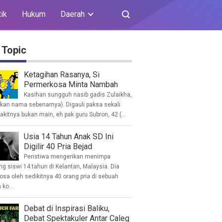
tik
Hukum
Daerah
 Topic
Ketagihan Rasanya, Si
Permerkosa Minta Nambah
Kasihan sungguh nasib gadis Zulaikha,
ukan nama sebenarnya). Digauli paksa sekali
akitnya bukan main, eh pak guru Subron, 42 (...
Usia 14 Tahun Anak SD Ini
Digilir 40 Pria Bejad
Peristiwa mengerikan menimpa
g siswi 14 tahun di Kelantan, Malaysia. Dia
osa oleh sedikitnya 40 orang pria di sebuah
ko...
Debat di Inspirasi Baliku,
Debat Spektakuler Antar Caleg