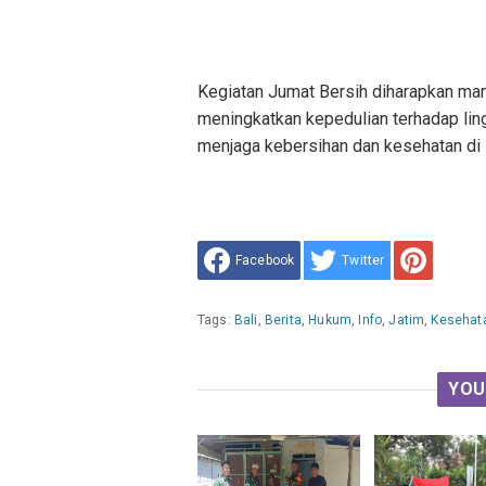
Kegiatan Jumat Bersih diharapkan m
meningkatkan kepedulian terhadap lin
menjaga kebersihan dan kesehatan di
Facebook
Twitter
Tags:
Bali
,
Berita
,
Hukum
,
Info
,
Jatim
,
Kesehat
YOU