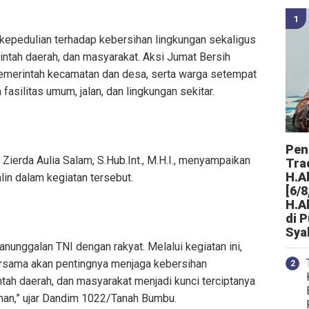
 kepedulian terhadap kebersihan lingkungan sekaligus
intah daerah, dan masyarakat. Aksi Jumat Bersih
pemerintah kecamatan dan desa, serta warga setempat
silitas umum, jalan, dan lingkungan sekitar.
Peng
ierda Aulia Salam, S.Hub.Int., M.H.I., menyampaikan
Tra
H.A
lin dalam kegiatan tersebut.
[6/8
H.A
di 
Sya
nunggalan TNI dengan rakyat. Melalui kegiatan ini,
rsama akan pentingnya menjaga kebersihan
ntah daerah, dan masyarakat menjadi kunci terciptanya
man,” ujar Dandim 1022/Tanah Bumbu.