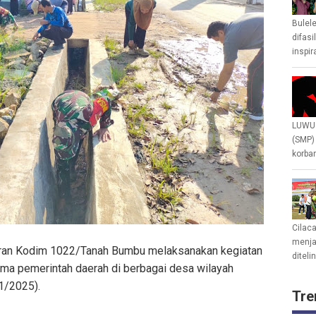
Bulel
difasi
inspir
LUWU 
(SMP)
korban
Cilac
menjad
ran Kodim 1022/Tanah Bumbu melaksanakan kegiatan
diteli
ma pemerintah daerah di berbagai desa wilayah
1/2025).
Tre