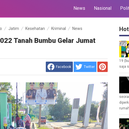
News
Nasional
Poli
Hot
fo
Jatim
Kesehatan
Kriminal
News
1022 Tanah Bumbu Gelar Jumat
19 (b
saja s
Facebook
Twitter
seoran
diperk
rumah 