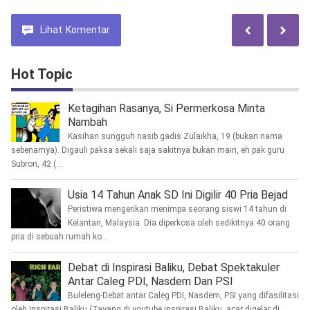
Lihat
Komentar
Hot Topic
Ketagihan Rasanya, Si Permerkosa Minta
Nambah
Kasihan sungguh nasib gadis Zulaikha, 19 (bukan nama
sebenarnya). Digauli paksa sekali saja sakitnya bukan main, eh pak guru
Subron, 42 (...
Usia 14 Tahun Anak SD Ini Digilir 40 Pria Bejad
Peristiwa mengerikan menimpa seorang siswi 14 tahun di
Kelantan, Malaysia. Dia diperkosa oleh sedikitnya 40 orang
pria di sebuah rumah ko...
Debat di Inspirasi Baliku, Debat Spektakuler
Antar Caleg PDI, Nasdem Dan PSI
Buleleng-Debat antar Caleg PDI, Nasdem, PSI yang difasilitasi
oleh Inspirasi Baliku (Tayang di youtube inspirasi Baliku, acar digelar di