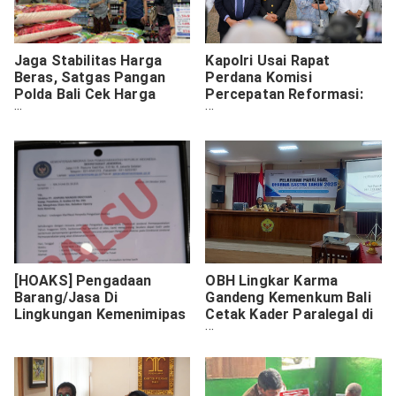
Jaga Stabilitas Harga
Kapolri Usai Rapat
Beras, Satgas Pangan
Perdana Komisi
Polda Bali Cek Harga
Percepatan Reformasi:
Beras
Polri Terbuka dan Terima
Evaluasi
[HOAKS] Pengadaan
OBH Lingkar Karma
Barang/Jasa Di
Gandeng Kemenkum Bali
Lingkungan Kemenimipas
Cetak Kader Paralegal di
Buleleng