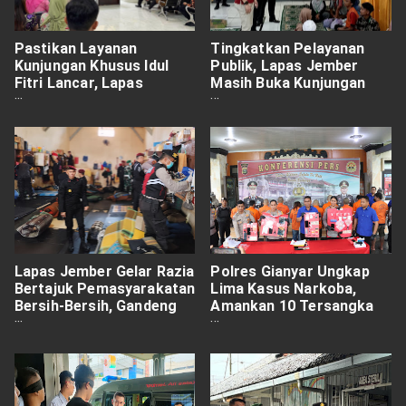
Pastikan Layanan
Tingkatkan Pelayanan
Kunjungan Khusus Idul
Publik, Lapas Jember
Fitri Lancar, Lapas
Masih Buka Kunjungan
Jember Gelar Simulasi
Keluarga
Lapas Jember Gelar Razia
Polres Gianyar Ungkap
Bertajuk Pemasyarakatan
Lima Kasus Narkoba,
Bersih-Bersih, Gandeng
Amankan 10 Tersangka
TNI Polri Sikat Halinar
dan Barang Bukti Senilai
Rp1,2 Miliar