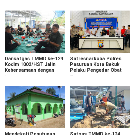
Pengambau Hilir Luar
Bahan Makanan Untuk
Keluarga Duka Di
kampung Longsoran,
Distrik Tembagapura
Dansatgas TMMD ke-124
Satresnarkoba Polres
Kodim 1002/HST Jalin
Pasuruan Kota Bekuk
Kebersamaan dengan
Pelaku Pengedar Obat
Warga Saat Makan Siang
Keras Jenis
di Lokasi Rehab Langgar
Trihexyphenidyl
Mendekati Penutupan
Satgas TMMD ke-124