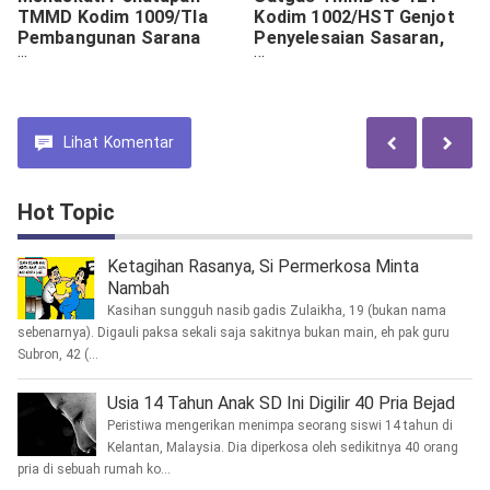
TMMD Kodim 1009/Tla
Kodim 1002/HST Genjot
Pembangunan Sarana
Penyelesaian Sasaran,
MCK Mushola Darul Huda
Pasang Pondasi Tower
Tahap Finishing
Pengeras Suara di
Langgar Darussalam
Lihat
Komentar
Hot Topic
Ketagihan Rasanya, Si Permerkosa Minta
Nambah
Kasihan sungguh nasib gadis Zulaikha, 19 (bukan nama
sebenarnya). Digauli paksa sekali saja sakitnya bukan main, eh pak guru
Subron, 42 (...
Usia 14 Tahun Anak SD Ini Digilir 40 Pria Bejad
Peristiwa mengerikan menimpa seorang siswi 14 tahun di
Kelantan, Malaysia. Dia diperkosa oleh sedikitnya 40 orang
pria di sebuah rumah ko...