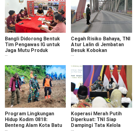
Bangli Didorong Bentuk
Cegah Risiko Bahaya, TNI
Tim Pengawas IG untuk
Atur Lalin di Jembatan
Jaga Mutu Produk
Besuk Kobokan
Unggulan Daerah
Candipuro
Program Lingkungan
Koperasi Merah Putih
Hidup Kodim 0818:
Diperkuat: TNI Siap
Benteng Alam Kota Batu
Dampingi Tata Kelola
Dijaga Bersama
Ekonomi Desa/Kelurahan