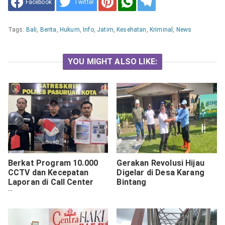
Facebook
Twitter
Tags:
Bali
,
Berita
,
Hukum
,
Info
,
Jatim
,
Kesehatan
,
Kriminal
,
News
YOU MIGHT ALSO LIKE:
Berkat Program 10.000
Gerakan Revolusi Hijau
CCTV dan Kecepatan
Digelar di Desa Karang
Laporan di Call Center
Bintang
110 Tak Sampai 24 Jam
Polisi Tangkap Pelaku
Pencurian Helm