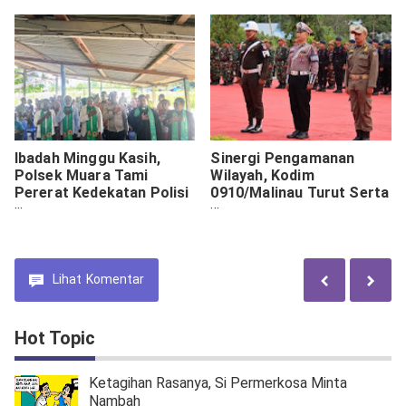
Kekeluargaan
Ibadah Minggu Kasih,
Sinergi Pengamanan
Polsek Muara Tami
Wilayah, Kodim
Pererat Kedekatan Polisi
0910/Malinau Turut Serta
dan Warga Jemaat GKI
dalam Apel Operasi Zebra
Telaga Mamberamo
Kayan 2025
Lihat
Komentar
Hot Topic
Ketagihan Rasanya, Si Permerkosa Minta
Nambah