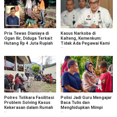
Pria Tewas Dianiaya di
Kasus Narkoba di
Ogan Ilir, Diduga Terkait
Kalteng, Kemenkum:
Hutang Rp 4 Juta Rupiah
Tidak Ada Pegawai Kami
Terlibat
Polres Tolikara Fasilitasi
Polisi Jadi Guru Mengajar
Problem Solving Kasus
Baca Tulis dan
Kekerasan dalam Rumah
Menghidupkan Mimpi
Tangga Secara
Anak anak di Jayapura