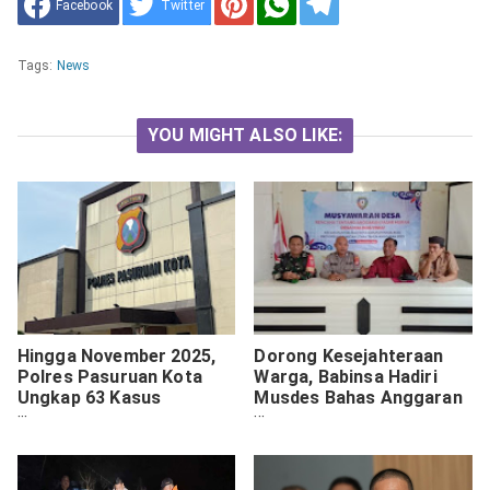
Facebook
Twitter
Tags:
News
YOU MIGHT ALSO LIKE:
Hingga November 2025,
Dorong Kesejahteraan
Polres Pasuruan Kota
Warga, Babinsa Hadiri
Ungkap 63 Kasus
Musdes Bahas Anggaran
Narkoba — Barang Bukti
Pasar Murah
Sabu Naik Dua Kali Lipat
dari Tahun Lalu