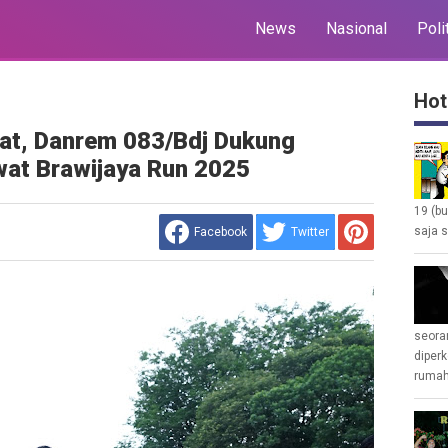
News
Nasional
Poli
Hot
at, Danrem 083/Bdj Dukung
at Brawijaya Run 2025
19 (b
saja s
Facebook
Twitter
seoran
diperk
rumah 