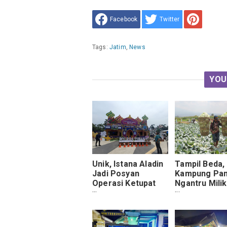
Facebook
Twitter
Tags:
Jatim
,
News
YOU
Unik, Istana Aladin
Tampil Beda,
Jadi Posyan
Kampung Pan
Operasi Ketupat
Ngantru Milik
Semeru 2024
Sederet
Polres Tuban
Keunggulan