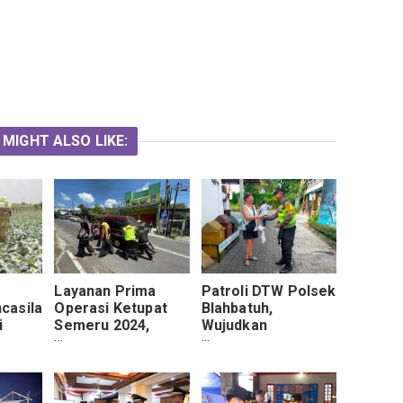
 MIGHT ALSO LIKE:
Layanan Prima
Patroli DTW Polsek
casila
Operasi Ketupat
Blahbatuh,
i
Semeru 2024,
Wujudkan
Polisi Rela Dorong
Kehadiran Polri
Mobil Wisatawan di
Yang Humanis
Kota Batu yang
Mogok