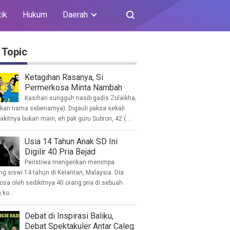
tik
Hukum
Daerah
 Topic
Ketagihan Rasanya, Si
Permerkosa Minta Nambah
Kasihan sungguh nasib gadis Zulaikha,
ukan nama sebenarnya). Digauli paksa sekali
akitnya bukan main, eh pak guru Subron, 42 (...
Usia 14 Tahun Anak SD Ini
Digilir 40 Pria Bejad
Peristiwa mengerikan menimpa
g siswi 14 tahun di Kelantan, Malaysia. Dia
osa oleh sedikitnya 40 orang pria di sebuah
ko...
Debat di Inspirasi Baliku,
Debat Spektakuler Antar Caleg