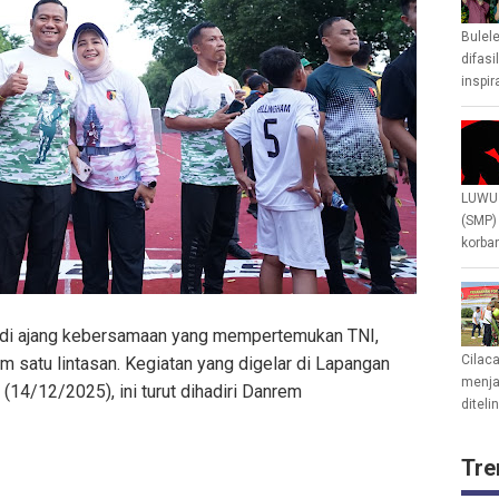
Bulel
difasi
inspir
LUWU 
(SMP)
korban
adi ajang kebersamaan yang mempertemukan TNI,
Cilac
m satu lintasan. Kegiatan yang digelar di Lapangan
menjad
14/12/2025), ini turut dihadiri Danrem
diteli
Tre