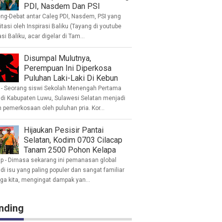
PDI, Nasdem Dan PSI
eng-Debat antar Caleg PDI, Nasdem, PSI yang
litasi oleh Inspirasi Baliku (Tayang di youtube
asi Baliku, acar digelar di Tam...
Disumpal Mulutnya,
Perempuan Ini Diperkosa
Puluhan Laki-Laki Di Kebun
- Seorang siswi Sekolah Menengah Pertama
 di Kabupaten Luwu, Sulawesi Selatan menjadi
 pemerkosaan oleh puluhan pria. Kor...
Hijaukan Pesisir Pantai
Selatan, Kodim 0703 Cilacap
Tanam 2500 Pohon Kelapa
ap - Dimasa sekarang ini pemanasan global
i isu yang paling populer dan sangat familiar
nga kita, mengingat dampak yan...
nding