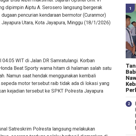
ng dipimpin Aiptu A. Serosero langsung bergerak
 dugaan pencurian kendaraan bermotor (Curanmor)
ik Jayapura Utara, Kota Jayapura, Minggu (18/1/2026)
kul 04.05 WIT di Jalan DR Samratulangi. Korban
Tan
onda Beat Sporty warna hitam di halaman salah satu
Bab
ah. Namun saat hendak menggunakan kembali
Naw
 sepeda motor tersebut raib tidak ada di lokasi yang
Keb
Per
rkan kejadian tersebut ke SPKT Polresta Jayapura
Opsnal Satreskrim Polresta langsung melakukan