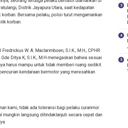
ilnya, seorang terduga pelaku berhasil diamankan di
tulangi, Distrik Jayapura Utara, saat kedapatan
 korban. Bersama pelaku, polisi turut mengamankan
lik korban.
Fredrickus W. A. Maclarimboen, S.I.K., M.H., CPHR
 Gde Ditya K, S.I.K., M.H menegaskan bahwa sesuai
ya harus mampu untuk tidak memberi ruang sedikit
a pencurian kendaraan bermotor yang meresahkan
an kami, tidak ada toleransi bagi pelaku curanmor.
 mungkin langsung ditindaklanjuti secara cepat dan
ya.