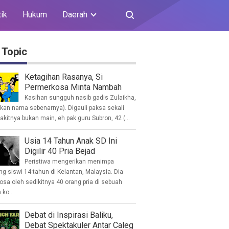
tik
Hukum
Daerah
 Topic
Ketagihan Rasanya, Si
Permerkosa Minta Nambah
Kasihan sungguh nasib gadis Zulaikha,
ukan nama sebenarnya). Digauli paksa sekali
akitnya bukan main, eh pak guru Subron, 42 (...
Usia 14 Tahun Anak SD Ini
Digilir 40 Pria Bejad
Peristiwa mengerikan menimpa
g siswi 14 tahun di Kelantan, Malaysia. Dia
osa oleh sedikitnya 40 orang pria di sebuah
ko...
Debat di Inspirasi Baliku,
Debat Spektakuler Antar Caleg