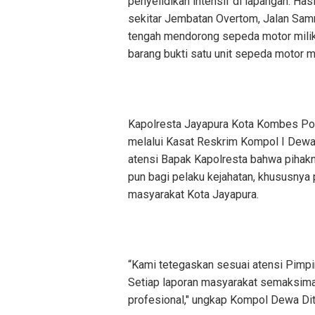
penyelidikan intensif di lapangan. Has
sekitar Jembatan Overtom, Jalan Samra
tengah mendorong sepeda motor milik
barang bukti satu unit sepeda motor mi
‎Kapolresta Jayapura Kota Kombes Pol 
melalui Kasat Reskrim Kompol I Dewa
atensi Bapak Kapolresta bahwa pihakn
pun bagi pelaku kejahatan, khususny
masyarakat Kota Jayapura.
‎“Kami tetegaskan sesuai atensi Pimpin
Setiap laporan masyarakat semaksimal
profesional," ungkap Kompol Dewa Dit