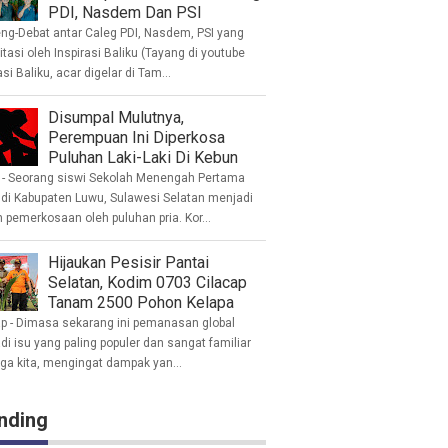
PDI, Nasdem Dan PSI
eng-Debat antar Caleg PDI, Nasdem, PSI yang
litasi oleh Inspirasi Baliku (Tayang di youtube
asi Baliku, acar digelar di Tam...
Disumpal Mulutnya,
Perempuan Ini Diperkosa
Puluhan Laki-Laki Di Kebun
- Seorang siswi Sekolah Menengah Pertama
 di Kabupaten Luwu, Sulawesi Selatan menjadi
 pemerkosaan oleh puluhan pria. Kor...
Hijaukan Pesisir Pantai
Selatan, Kodim 0703 Cilacap
Tanam 2500 Pohon Kelapa
ap - Dimasa sekarang ini pemanasan global
i isu yang paling populer dan sangat familiar
nga kita, mengingat dampak yan...
nding