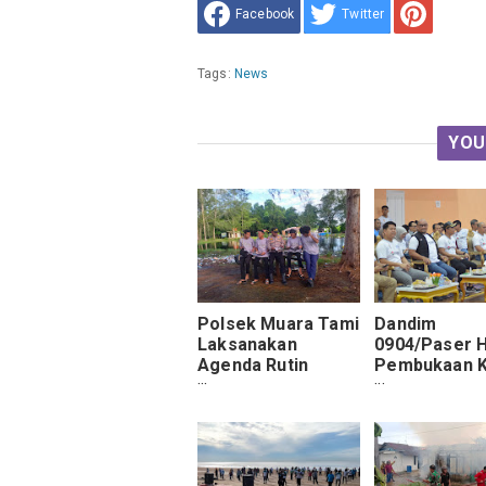
Facebook
Twitter
Tags:
News
YOU
Polsek Muara Tami
Dandim
Laksanakan
0904/Paser H
Agenda Rutin
Pembukaan K
"Para-para
Futsal CUP V
Numbay"
Student Tur
Sampaikan Pesan
Kamtibmas