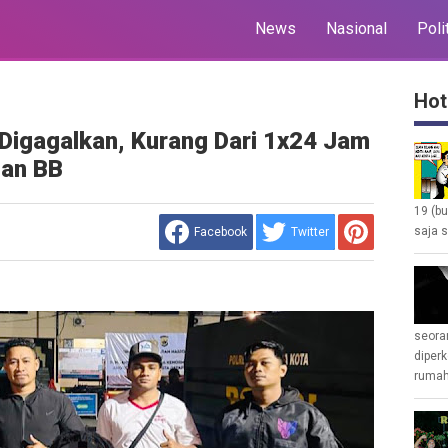
News
Nasional
Poli
Hot
i Digagalkan, Kurang Dari 1x24 Jam
Dan BB
19 (b
saja s
Facebook
Twitter
seoran
diperk
rumah 