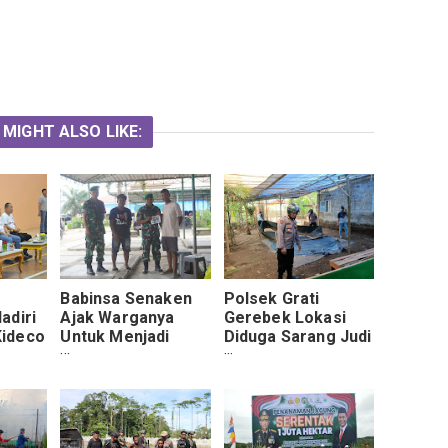
 MIGHT ALSO LIKE:
Babinsa Senaken
Polsek Grati
adiri
Ajak Warganya
Gerebek Lokasi
ideco
Untuk Menjadi
Diduga Sarang Judi
Prajurit TNI AD
Sabung Ayam dan
nament
Cap Jiki di
Kedawung Kulon