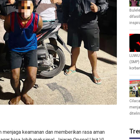
Bulel
difasi
inspir
LUWU 
(SMP)
korban
Cilac
menjad
diteli
Tre
am menjaga keamanan dan memberikan rasa aman
agar bisa lebih maksimal. Jajaran Opsnal Unit VI