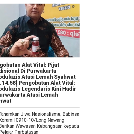
obatan Alat Vital: Pijat
disional Di Purwakarta
bdulazis Atasi Lemah Syahwat
, 14.58] Pengobatan Alat Vital:
bdulazis Legendaris Kini Hadir
Purwakarta Atasi Lemah
hwat
Tanamkan Jiwa Nasionalisme, Babinsa
Koramil 0910-10/Long Nawang
Berikan Wawasan Kebangsaan kepada
Pelajar Perbatasan