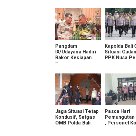
Pangdam
Kapolda Bali
IX/Udayana Hadiri
Situasi Guda
Rakor Kesiapan
PPK Nusa Pe
WWF Ke-10 Yang
Akan Digelar di Bali
Jaga Situasi Tetap
Pasca Hari
Kondusif, Satgas
Pemungutan 
OMB Polda Bali
, Personel K
Laksnakan Patroli
1009/Tanah L
Pasca Pemungutan
Tetap Kawal 