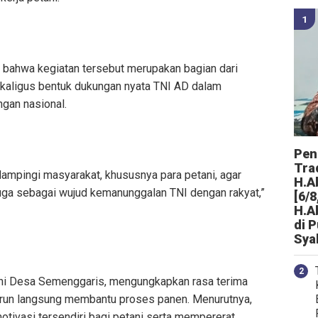
bahwa kegiatan tersebut merupakan bagian dari
sekaligus bentuk dukungan nyata TNI AD dalam
gan nasional.
Peng
Tra
ampingi masyarakat, khususnya para petani, agar
H.A
i juga sebagai wujud kemanunggalan TNI dengan rakyat,”
[6/8
H.A
di 
Sya
tani Desa Semenggaris, mengungkapkan rasa terima
turun langsung membantu proses panen. Menurutnya,
tivasi tersendiri bagi petani serta mempererat