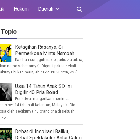
tik
Hukum
Daerah
 Topic
Ketagihan Rasanya, Si
Permerkosa Minta Nambah
Kasihan sungguh nasib gadis Zulaikha,
ukan nama sebenarnya). Digauli paksa sekali
akitnya bukan main, eh pak guru Subron, 42 (...
Usia 14 Tahun Anak SD Ini
Digilir 40 Pria Bejad
Peristiwa mengerikan menimpa
g siswi 14 tahun di Kelantan, Malaysia. Dia
osa oleh sedikitnya 40 orang pria di sebuah
ko...
Debat di Inspirasi Baliku,
Debat Spektakuler Antar Caleg