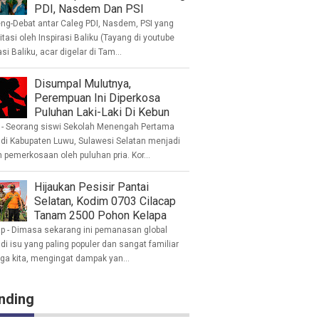
PDI, Nasdem Dan PSI
eng-Debat antar Caleg PDI, Nasdem, PSI yang
litasi oleh Inspirasi Baliku (Tayang di youtube
asi Baliku, acar digelar di Tam...
Disumpal Mulutnya,
Perempuan Ini Diperkosa
Puluhan Laki-Laki Di Kebun
- Seorang siswi Sekolah Menengah Pertama
 di Kabupaten Luwu, Sulawesi Selatan menjadi
 pemerkosaan oleh puluhan pria. Kor...
Hijaukan Pesisir Pantai
Selatan, Kodim 0703 Cilacap
Tanam 2500 Pohon Kelapa
ap - Dimasa sekarang ini pemanasan global
i isu yang paling populer dan sangat familiar
nga kita, mengingat dampak yan...
nding