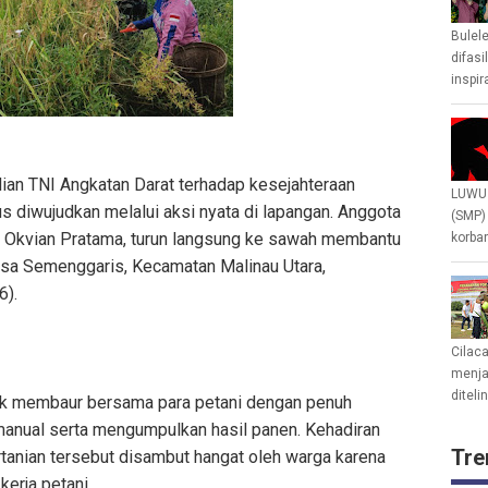
Bulel
difasi
inspir
ian TNI Angkatan Darat terhadap kesejahteraan
LUWU 
s diwujudkan melalui aksi nyata di lapangan. Anggota
(SMP)
 Okvian Pratama, turun langsung ke sawah membantu
korban
sa Semenggaris, Kecamatan Malinau Utara,
6).
Cilac
menjad
diteli
k membaur bersama para petani dengan penuh
nual serta mengumpulkan hasil panen. Kehadiran
Tre
rtanian tersebut disambut hangat oleh warga karena
erja petani.