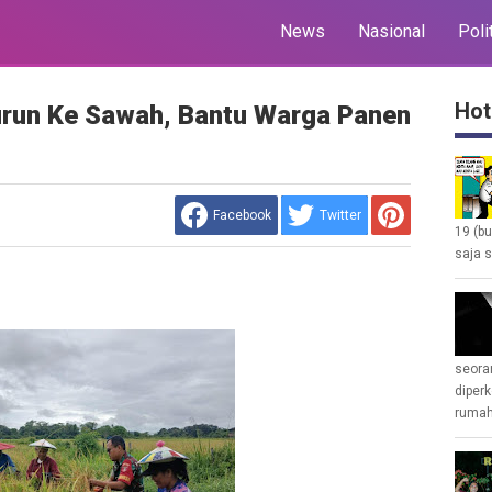
News
Nasional
Poli
Hot
urun Ke Sawah, Bantu Warga Panen
Facebook
Twitter
19 (b
saja s
seoran
diperk
rumah 