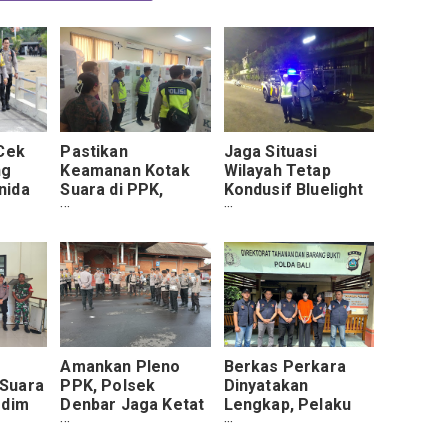
 Cek
Pastikan
Jaga Situasi
ng
Keamanan Kotak
Wilayah Tetap
nida
Suara di PPK,
Kondusif Bluelight
Personel OMB
Patrol Polsek
Polres Gianyar
Denbar Intensifkan
Masifkan
Patroli Subuh
pengamanan
Amankan Pleno
Berkas Perkara
Suara
PPK, Polsek
Dinyatakan
odim
Denbar Jaga Ketat
Lengkap, Pelaku
aut
2.775 Kotak Suara
Pembuang Orok
Kotak
Bayi Dilimpahkan