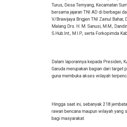
Turus, Desa Ternyang, Kecamatan Sumb
bersama jajaran TNI AD di berbagai d
V/Brawijaya Brigjen TNI Zainul Bahar,
Malang Drs. H. M. Sanusi, M.M., Dand
S.Hub.Int., M.I.P., serta Forkopimda K
Dalam laporannya kepada Presiden,
Garuda merupakan bagian dari target 
guna membuka akses wilayah terpencil
Hingga saat ini, sebanyak 218 jembata
rawan bencana maupun wilayah yang se
bagi masyarakat.