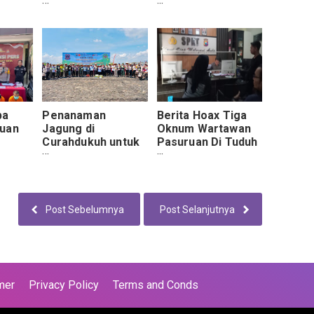
Bhayangkara Ke-78
Di Samsat Bangil,
rni
Tahun 2024
Hari Gini Masih
i
Percaya Calo
jawabnya Tidak?
ba
Penanaman
Berita Hoax Tiga
ruan
Jagung di
Oknum Wartawan
Curahdukuh untuk
Pasuruan Di Tuduh
bu-
Polres Pasuruan
Menggelapkan
Kota Dukung
Uang Iklan
Ketahanan Pangan
Perusahaan
Nasional
Post Sebelumnya
Post Selanjutnya
mer
Privacy Policy
Terms and Conds