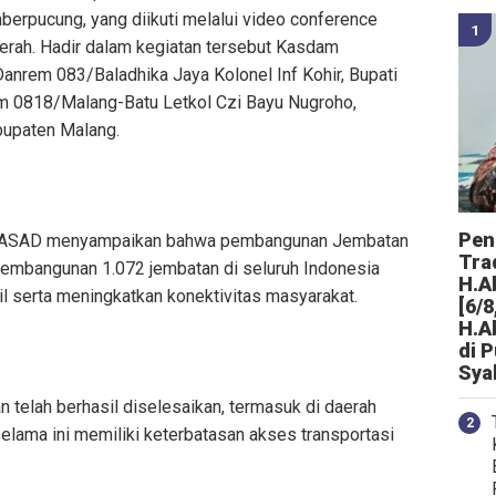
erpucung, yang diikuti melalui video conference
aerah. Hadir dalam kegiatan tersebut Kasdam
 Danrem 083/Baladhika Jaya Kolonel Inf Kohir, Bupati
im 0818/Malang-Batu Letkol Czi Bayu Nugroho,
abupaten Malang.
Peng
 KASAD menyampaikan bahwa pembangunan Jembatan
Tra
pembangunan 1.072 jembatan di seluruh Indonesia
H.A
 serta meningkatkan konektivitas masyarakat.
[6/8
H.A
di 
Sya
n telah berhasil diselesaikan, termasuk di daerah
lama ini memiliki keterbatasan akses transportasi