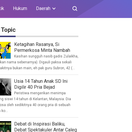
tik
Hukum
Daerah
 Topic
Ketagihan Rasanya, Si
Permerkosa Minta Nambah
Kasihan sungguh nasib gadis Zulaikha,
ukan nama sebenarnya). Digauli paksa sekali
akitnya bukan main, eh pak guru Subron, 42 (...
Usia 14 Tahun Anak SD Ini
Digilir 40 Pria Bejad
Peristiwa mengerikan menimpa
g siswi 14 tahun di Kelantan, Malaysia. Dia
osa oleh sedikitnya 40 orang pria di sebuah
ko...
Debat di Inspirasi Baliku,
Debat Spektakuler Antar Caleg