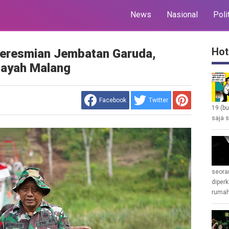
News
Nasional
Poli
Hot
Peresmian Jembatan Garuda,
layah Malang
Facebook
Twitter
19 (b
saja s
seoran
diperk
rumah 