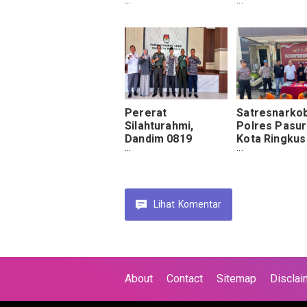
Bantuan Sosial
Kabupaten
untuk Warga
Pasuruan Mu
Lemahbang
Temuan Kejar
Pererat
Satresnarko
Silahturahmi,
Polres Pasu
Dandim 0819
Kota Ringkus
Kunjungi KPU
Pengedar Sa
Kabupaten
Sabu
Pasuruan
Lihat
Komentar
About
Contact
Sitemap
Disclai