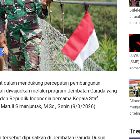
Bulel
difasi
inspir
LUWU 
(SMP)
korban
rat dalam mendukung percepatan pembangunan
mbali diwujudkan melalui program Jembatan Garuda yang
iden Republik Indonesia bersama Kepala Staf
Cilac
aruli Simanjuntak, M.Sc., Senin (9/3/2026).
menjad
diteli
Tre
n tersebut dipusatkan di Jembatan Garuda Dusun