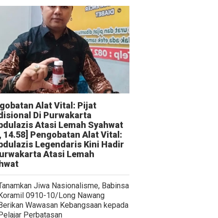
obatan Alat Vital: Pijat
disional Di Purwakarta
bdulazis Atasi Lemah Syahwat
, 14.58] Pengobatan Alat Vital:
bdulazis Legendaris Kini Hadir
Purwakarta Atasi Lemah
hwat
Tanamkan Jiwa Nasionalisme, Babinsa
Koramil 0910-10/Long Nawang
Berikan Wawasan Kebangsaan kepada
Pelajar Perbatasan