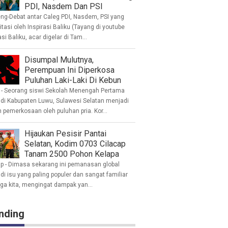
PDI, Nasdem Dan PSI
eng-Debat antar Caleg PDI, Nasdem, PSI yang
litasi oleh Inspirasi Baliku (Tayang di youtube
asi Baliku, acar digelar di Tam...
Disumpal Mulutnya,
Perempuan Ini Diperkosa
Puluhan Laki-Laki Di Kebun
- Seorang siswi Sekolah Menengah Pertama
 di Kabupaten Luwu, Sulawesi Selatan menjadi
 pemerkosaan oleh puluhan pria. Kor...
Hijaukan Pesisir Pantai
Selatan, Kodim 0703 Cilacap
Tanam 2500 Pohon Kelapa
ap - Dimasa sekarang ini pemanasan global
i isu yang paling populer dan sangat familiar
nga kita, mengingat dampak yan...
nding