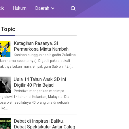
tik
Hukum
Daerah
 Topic
Ketagihan Rasanya, Si
Permerkosa Minta Nambah
Kasihan sungguh nasib gadis Zulaikha,
ukan nama sebenarnya). Digauli paksa sekali
akitnya bukan main, eh pak guru Subron, 42 (...
Usia 14 Tahun Anak SD Ini
Digilir 40 Pria Bejad
Peristiwa mengerikan menimpa
g siswi 14 tahun di Kelantan, Malaysia. Dia
osa oleh sedikitnya 40 orang pria di sebuah
ko...
Debat di Inspirasi Baliku,
Debat Spektakuler Antar Caleg