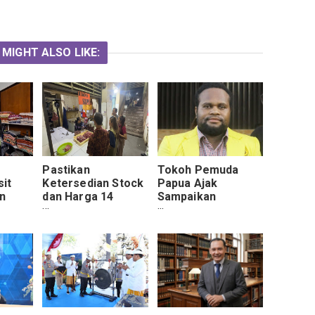
 MIGHT ALSO LIKE:
Pastikan
Tokoh Pemuda
it
Ketersedian Stock
Papua Ajak
n
dan Harga 14
Sampaikan
di
Bapoting
Aspirasi Secara
Masyarakat Tetap
Damai dan Jaga
Stabil, Satgas
Kamtibmas
Pangan Polda Bali
Intensifkan Sidak
Pasar