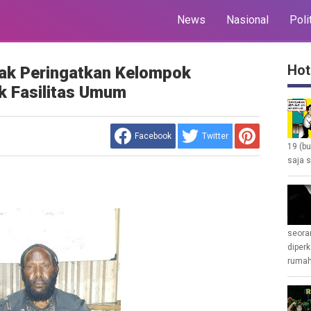
News
Nasional
Poli
Hot
ak Peringatkan Kelompok
k Fasilitas Umum
Facebook
Twitter
19 (b
saja s
seoran
diperk
rumah 