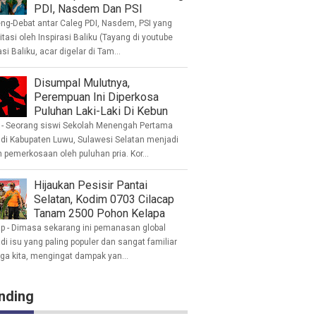
PDI, Nasdem Dan PSI
eng-Debat antar Caleg PDI, Nasdem, PSI yang
litasi oleh Inspirasi Baliku (Tayang di youtube
asi Baliku, acar digelar di Tam...
Disumpal Mulutnya,
Perempuan Ini Diperkosa
Puluhan Laki-Laki Di Kebun
- Seorang siswi Sekolah Menengah Pertama
 di Kabupaten Luwu, Sulawesi Selatan menjadi
 pemerkosaan oleh puluhan pria. Kor...
Hijaukan Pesisir Pantai
Selatan, Kodim 0703 Cilacap
Tanam 2500 Pohon Kelapa
ap - Dimasa sekarang ini pemanasan global
i isu yang paling populer dan sangat familiar
nga kita, mengingat dampak yan...
nding