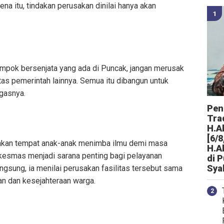
na itu, tindakan perusakan dinilai hanya akan
mpok bersenjata yang ada di Puncak, jangan merusak
itas pemerintah lainnya. Semua itu dibangun untuk
egasnya.
Peng
Tra
H.A
[6/8
akan tempat anak-anak menimba ilmu demi masa
H.A
kesmas menjadi sarana penting bagi pelayanan
di 
Sya
ngsung, ia menilai perusakan fasilitas tersebut sama
 dan kesejahteraan warga.