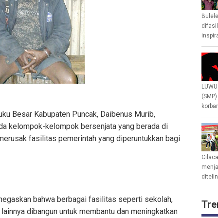
Bulel
difasi
inspir
LUWU 
(SMP)
korban
Suku Besar Kabupaten Puncak, Daibenus Murib,
da kelompok-kelompok bersenjata yang berada di
merusak fasilitas pemerintah yang diperuntukkan bagi
Cilac
menjad
diteli
gaskan bahwa berbagai fasilitas seperti sekolah,
Tre
 lainnya dibangun untuk membantu dan meningkatkan