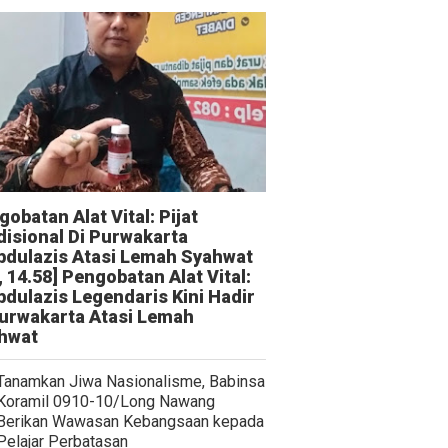
obatan Alat Vital: Pijat
disional Di Purwakarta
bdulazis Atasi Lemah Syahwat
, 14.58] Pengobatan Alat Vital:
bdulazis Legendaris Kini Hadir
Purwakarta Atasi Lemah
hwat
Tanamkan Jiwa Nasionalisme, Babinsa
Koramil 0910-10/Long Nawang
Berikan Wawasan Kebangsaan kepada
Pelajar Perbatasan