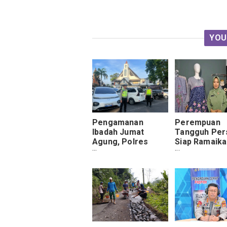
YOU
Pengamanan
Perempuan
Ibadah Jumat
Tangguh Pers
Agung, Polres
Siap Ramaika
Bandara Ngurah
Persit Bisa 2 
Rai Pastikan
Jakarta
Situasi Tetap
Kondusif