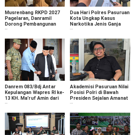
Musrenbang RKPD 2027
Dua Hari Polres Pasuruan
Pagelaran, Danramil
Kota Ungkap Kasus
Dorong Pembangunan
Narkotika Jenis Ganja
Tepat Sasaran
dan Sabu
Danrem 083/Bdj Antar
Akademisi Pasuruan Nilai
Kepulangan Wapres RI ke-
Posisi Polri di Bawah
13 KH. Ma’ruf Amin dari
Presiden Sejalan Amanat
Malang
Reformasi