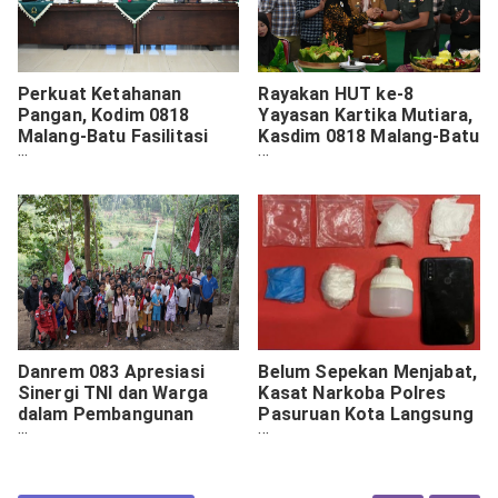
Perkuat Ketahanan
Rayakan HUT ke-8
Pangan, Kodim 0818
Yayasan Kartika Mutiara,
Malang-Batu Fasilitasi
Kasdim 0818 Malang-Batu
Sosialisasi Pengadaan
Apresiasi Dedikasi untuk
Gabah/Beras Bulog 2026
Anak Difabel
Danrem 083 Apresiasi
Belum Sepekan Menjabat,
Sinergi TNI dan Warga
Kasat Narkoba Polres
dalam Pembangunan
Pasuruan Kota Langsung
Jembatan Garuda
Ungkap Peredaran Sabu
45,76 Gram