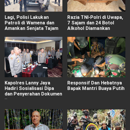
Lagi, Polisi Lakukan
Razia TNI-Polri di Uwapa,
Patroli di Wamena dan
7 Sajam dan 24 Botol
Amankan Senjata Tajam
Alkohol Diamankan
Kapolres Lanny Jaya
Responsif Dan Hebatnya
Hadiri Sosialisasi Dipa
Bapak Mantri Buaya Putih
dan Penyerahan Dokumen
RKA-K/L Satker Jajaran
Polda Papua