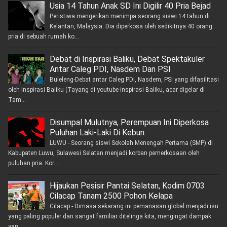
Usia 14 Tahun Anak SD Ini Digilir 40 Pria Bejad
Peristiwa mengerikan menimpa seorang siswi 14 tahun di
Kelantan, Malaysia. Dia diperkosa oleh sedikitnya 40 orang
pria di sebuah rumah ko...
Debat di Inspirasi Baliku, Debat Spektakuler
Antar Caleg PDI, Nasdem Dan PSI
Buleleng-Debat antar Caleg PDI, Nasdem, PSI yang difasilitasi
oleh Inspirasi Baliku (Tayang di youtube inspirasi Baliku, acar digelar di
Tam...
Disumpal Mulutnya, Perempuan Ini Diperkosa
Puluhan Laki-Laki Di Kebun
LUWU - Seorang siswi Sekolah Menengah Pertama (SMP) di
Kabupaten Luwu, Sulawesi Selatan menjadi korban pemerkosaan oleh
puluhan pria. Kor...
Hijaukan Pesisir Pantai Selatan, Kodim 0703
Cilacap Tanam 2500 Pohon Kelapa
Cilacap - Dimasa sekarang ini pemanasan global menjadi isu
yang paling populer dan sangat familiar ditelinga kita, mengingat dampak
yan...