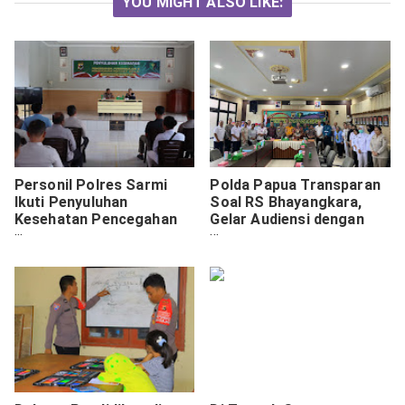
YOU MIGHT ALSO LIKE:
Personil Polres Sarmi
Polda Papua Transparan
Ikuti Penyuluhan
Soal RS Bhayangkara,
Kesehatan Pencegahan
Gelar Audiensi dengan
dan Pengendalian
Kemendagri dan MRP
Penyakit Sifilis dari
Biddokkes Polda Papua