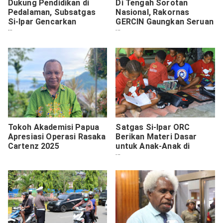
Dukung Pendidikan di
Di Tengah Sorotan
Pedalaman, Subsatgas
Nasional, Rakornas
Si-Ipar Gencarkan
GERCIN Gaungkan Seruan
Program Belajar Bersama
Perubahan Besar untuk
Anak-Anak Yalimo
Tanah Papua
Tokoh Akademisi Papua
Satgas Si-Ipar ORC
Apresiasi Operasi Rasaka
Berikan Materi Dasar
Cartenz 2025
untuk Anak-Anak di
Yalimo