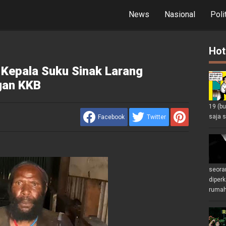
News
Nasional
Poli
Hot
 Kepala Suku Sinak Larang
gan KKB
19 (b
saja s
Facebook
Twitter
seoran
diperk
rumah 