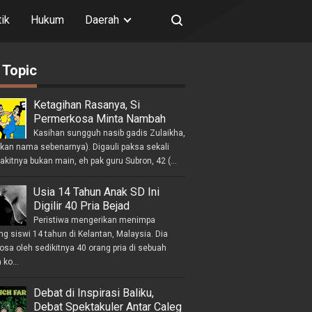
tik
Hukum
Daerah
 Topic
Ketagihan Rasanya, Si
Permerkosa Minta Nambah
Kasihan sungguh nasib gadis Zulaikha,
ukan nama sebenarnya). Digauli paksa sekali
akitnya bukan main, eh pak guru Subron, 42 (...
Usia 14 Tahun Anak SD Ini
Digilir 40 Pria Bejad
Peristiwa mengerikan menimpa
g siswi 14 tahun di Kelantan, Malaysia. Dia
osa oleh sedikitnya 40 orang pria di sebuah
ko...
Debat di Inspirasi Baliku,
Debat Spektakuler Antar Caleg