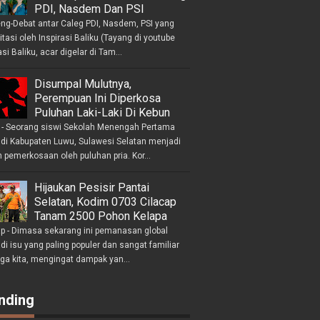
PDI, Nasdem Dan PSI
eng-Debat antar Caleg PDI, Nasdem, PSI yang
litasi oleh Inspirasi Baliku (Tayang di youtube
asi Baliku, acar digelar di Tam...
Disumpal Mulutnya,
Perempuan Ini Diperkosa
Puluhan Laki-Laki Di Kebun
- Seorang siswi Sekolah Menengah Pertama
 di Kabupaten Luwu, Sulawesi Selatan menjadi
 pemerkosaan oleh puluhan pria. Kor...
Hijaukan Pesisir Pantai
Selatan, Kodim 0703 Cilacap
Tanam 2500 Pohon Kelapa
ap - Dimasa sekarang ini pemanasan global
i isu yang paling populer dan sangat familiar
nga kita, mengingat dampak yan...
nding