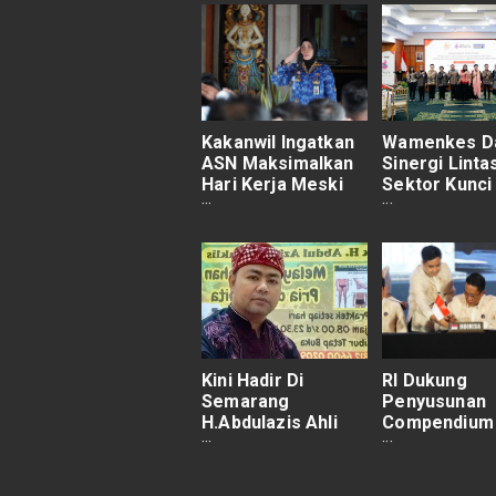
Kakanwil Ingatkan
Wamenkes Da
ASN Maksimalkan
Sinergi Linta
Hari Kerja Meski
Sektor Kunci
Bali Masuki
Zero Dengu
Suasana Galungan
Death 2030
Kini Hadir Di
RI Dukung
Semarang
Penyusunan
H.Abdulazis Ahli
Compendium
Pembesar
Bantuan Huk
Kejantanan Pria
Timbal Balik