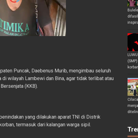
Bulel
difasi
inspir
LUWU 
(SMP)
korban
bupaten Puncak, Daebenus Murib, mengimbau seluruh
 di wilayah Lambewi dan Bina, agar tidak terlibat atau
Bersenjata (KKB).
Cilac
menjad
diteli
enindakan yang dilakukan aparat TNI di Distrik
orban, termasuk dari kalangan warga sipil.
Tre