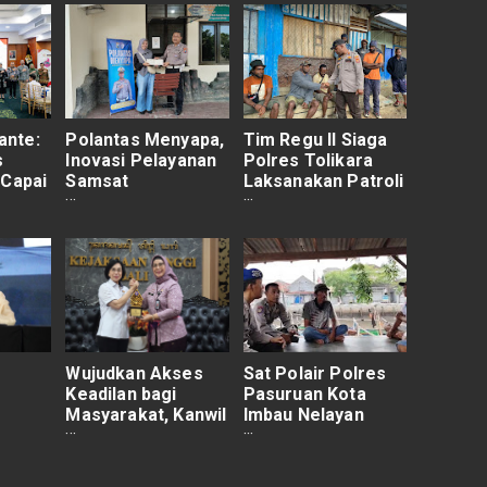
nte:
Polantas Menyapa,
Tim Regu II Siaga
s
Inovasi Pelayanan
Polres Tolikara
 Capai
Samsat
Laksanakan Patroli
e
Probolinggo
Kamtibmas di
Kraksaan
Wilayah Karubaga
Tingkatkan
Transparansi Biaya
Pajak Kendaraan
Wujudkan Akses
Sat Polair Polres
Keadilan bagi
Pasuruan Kota
Masyarakat, Kanwil
Imbau Nelayan
um
Kemenkum Bali
Waspada Cuaca
 ASEAN
Ajak Kejati Bali
Ekstrem
Bersinergi