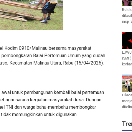
Bulel
difasi
inspir
onel Kodim 0910/Malinau bersama masyarakat
LUWU 
g pembongkaran Balai Pertemuan Umum yang sudah
(SMP)
Luso, Kecamatan Malinau Utara, Rabu (15/04/2026).
korban
ah awal untuk pembangunan kembali balai pertemuan
Cilac
sebagai sarana kegiatan masyarakat desa. Dengan
menjad
nel TNI dan warga bahu-membahu membongkar
diteli
 tidak memungkinkan untuk digunakan.
Tre