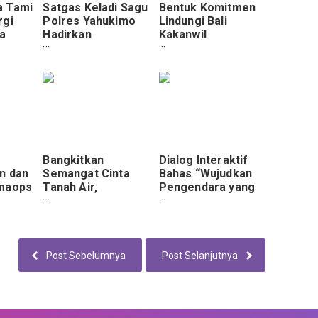
a Tami
Satgas Keladi Sagu
Bentuk Komitmen
rgi
Polres Yahukimo
Lindungi Bali
a
Hadirkan
Kakanwil
u
Pelayanan
Kemenkum Bali
Kesehatan
Saksikan
Pengukuhan
Satgas Patroli
U
Bangkitkan
Dialog Interaktif
n dan
Semangat Cinta
Bahas “Wujudkan
amaops
Tanah Air,
Pengendara yang
u
Dansatgas TMMD
Tertib, Aman dan
 di
Ke-125 Kodim
Nyaman Berlalu
0910/Malinau
Lintas” Di Stasiun
Sampaikan
LPP RRI Jayapura
Wasbang di
Post Sebelumnya
Post Selanjutnya
Hadapan
Forkopimda.