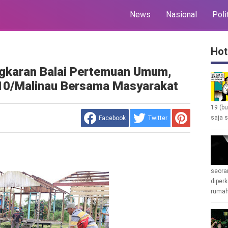
News
Nasional
Poli
Hot
karan Balai Pertemuan Umum,
10/Malinau Bersama Masyarakat
19 (b
saja s
Facebook
Twitter
seoran
diperk
rumah 