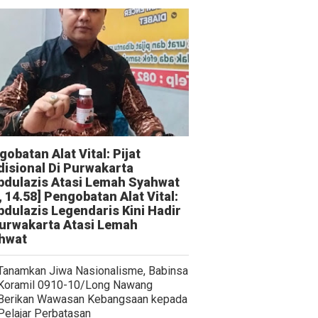
obatan Alat Vital: Pijat
disional Di Purwakarta
bdulazis Atasi Lemah Syahwat
, 14.58] Pengobatan Alat Vital:
bdulazis Legendaris Kini Hadir
Purwakarta Atasi Lemah
hwat
Tanamkan Jiwa Nasionalisme, Babinsa
Koramil 0910-10/Long Nawang
Berikan Wawasan Kebangsaan kepada
Pelajar Perbatasan