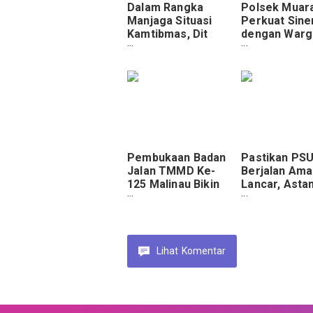
Dalam Rangka
Polsek Muar
Manjaga Situasi
Perkuat Sine
Kamtibmas, Dit
dengan Warg
Samapta Polda
Pasca Pemil
Papua Lakukan
Patroli
Pembukaan Badan
Pastikan PS
Jalan TMMD Ke-
Berjalan Ama
125 Malinau Bikin
Lancar, Ast
Petani Kian
Kapolri Tinja
Semangat Buka
Sejumlah TPS
Ladang
Jayapura
Lihat
Komentar