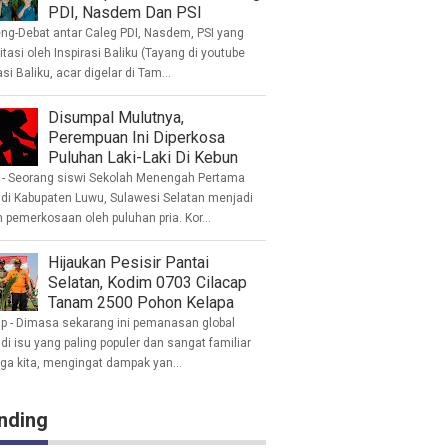
PDI, Nasdem Dan PSI
eng-Debat antar Caleg PDI, Nasdem, PSI yang
litasi oleh Inspirasi Baliku (Tayang di youtube
asi Baliku, acar digelar di Tam...
Disumpal Mulutnya,
Perempuan Ini Diperkosa
Puluhan Laki-Laki Di Kebun
- Seorang siswi Sekolah Menengah Pertama
 di Kabupaten Luwu, Sulawesi Selatan menjadi
 pemerkosaan oleh puluhan pria. Kor...
Hijaukan Pesisir Pantai
Selatan, Kodim 0703 Cilacap
Tanam 2500 Pohon Kelapa
ap - Dimasa sekarang ini pemanasan global
i isu yang paling populer dan sangat familiar
nga kita, mengingat dampak yan...
nding