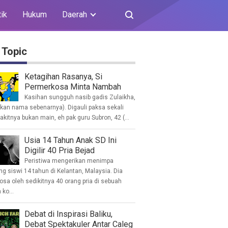
tik
Hukum
Daerah
 Topic
Ketagihan Rasanya, Si
Permerkosa Minta Nambah
Kasihan sungguh nasib gadis Zulaikha,
ukan nama sebenarnya). Digauli paksa sekali
akitnya bukan main, eh pak guru Subron, 42 (...
Usia 14 Tahun Anak SD Ini
Digilir 40 Pria Bejad
Peristiwa mengerikan menimpa
g siswi 14 tahun di Kelantan, Malaysia. Dia
osa oleh sedikitnya 40 orang pria di sebuah
ko...
Debat di Inspirasi Baliku,
Debat Spektakuler Antar Caleg