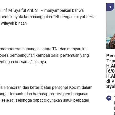
nf M. Syaiful Arif, S.I.P. menyampaikan bahwa
 bentuk nyata kemanunggalan TNI dengan rakyat serta
 wilayah binaan.
t mempererat hubungan antara TNI dan masyarakat,
oses pembangunan kembali balai pertemuan yang
Peng
Tra
ntingan bersama,” ujarnya.
H.A
[6/8
H.A
di 
Sya
 kehadiran dan keterlibatan personel Kodim dalam
angat terbantu dan berharap proses pembangunan
 selesai sehingga dapat digunakan untuk berbagai