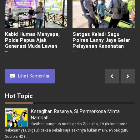
Kabid Humas Menyapa,
Satgas Keladi Sagu
Polda Papua Ajak
Polres Lanny Jaya Gelar
Generasi Muda Lawan
Pelayanan Kesehatan
Hoaks dan Jaga
Gratis
Keamanan
Lihat
Komentar
Hot Topic
Ketagihan Rasanya, Si Permerkosa Minta
Nambah
Kasihan sungguh nasib gadis Zulaikha, 19 (bukan nama
sebenarnya). Digauli paksa sekali saja sakitnya bukan main, eh pak guru
Subron, 42 (...