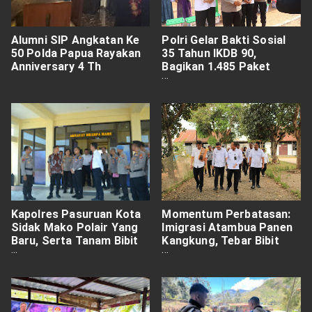
Alumni SIP Angkatan Ke
Polri Gelar Bakti Sosial
50 Polda Papua Rayakan
35 Tahun IKDB 90,
Anniversary 4 Th
Bagikan 1.485 Paket
Sembako di Rempang
Batam
Kapolres Pasuruan Kota
Momentum Perbatasan:
Sidak Mako Polair Yang
Imigrasi Atambua Panen
Baru, Serta Tanam Bibit
Kangkung, Tebar Bibit
Pohon Mangga Sebagai
Lele
Simbol Kepedulian
Lingkungan.