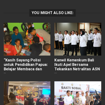
YOU MIGHT ALSO LIKE:
“Kasih Sayang Polisi
Kanwil Kemenkum Bali
untuk Pendidikan Papua:
Ikuti Apel Bersama
Belajar Membaca dan
Tekankan Netralitas ASN
Menulis Bersama Anak-
sebagai Fondasi
anak Yalimo”
Pelayanan Publik