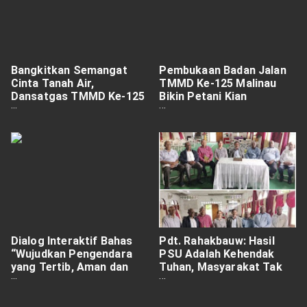
Bangkitkan Semangat
Pembukaan Badan Jalan
Cinta Tanah Air,
TMMD Ke-125 Malinau
Dansatgas TMMD Ke-125
Bikin Petani Kian
Kodim 0910/Malinau
Semangat Buka Ladang
Sampaikan Wasbang di
Hadapan Forkopimda.
Dialog Interaktif Bahas
Pdt. Rahakbauw: Hasil
“Wujudkan Pengendara
PSU Adalah Kehendak
yang Tertib, Aman dan
Tuhan, Masyarakat Tak
Nyaman Berlalu Lintas” Di
Terprovokasi Aksi Demo
Stasiun LPP RRI Jayapura