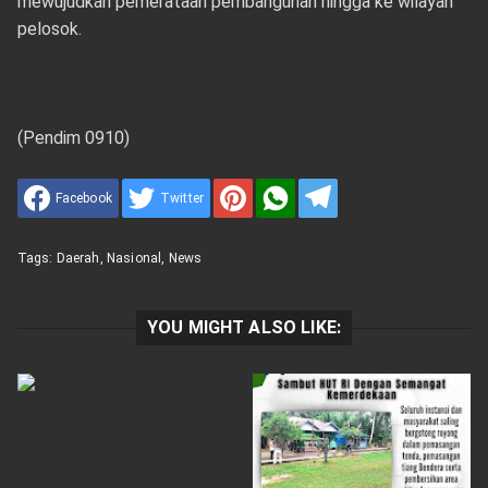
mewujudkan pemerataan pembangunan hingga ke wilayah
pelosok.
(Pendim 0910)
Facebook
Twitter
Tags:
Daerah
,
Nasional
,
News
YOU MIGHT ALSO LIKE: