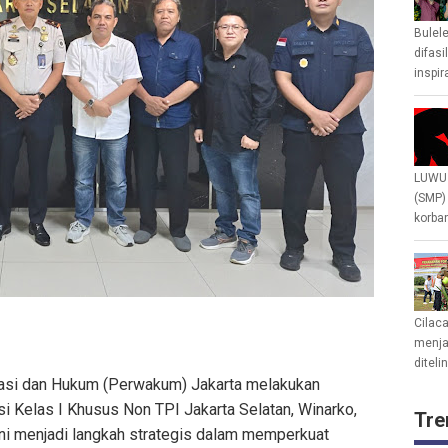
Bulel
difasi
inspir
LUWU 
(SMP)
korban
Cilac
menjad
diteli
asi dan Hukum (Perwakum) Jakarta melakukan
i Kelas I Khusus Non TPI Jakarta Selatan, Winarko,
Tre
ni menjadi langkah strategis dalam memperkuat