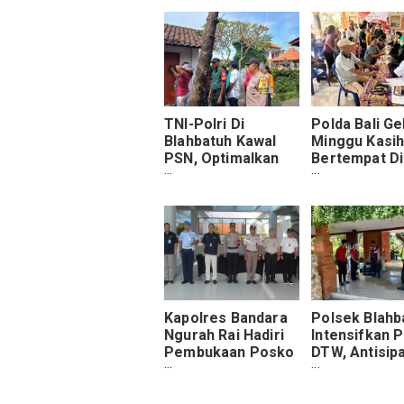
TNI-Polri Di
Polda Bali Ge
Blahbatuh Kawal
Minggu Kasi
PSN, Optimalkan
Bertempat Di
Pencegahan
Banjar Jenah
Demam Berdarah
Peguyangan
Kangin
Kapolres Bandara
Polsek Blahb
Ngurah Rai Hadiri
Intensifkan P
Pembukaan Posko
DTW, Antisipa
Terpadu Angkutan
Kunjungan
Lebaran 2024
Wisatawan Di
Pekan