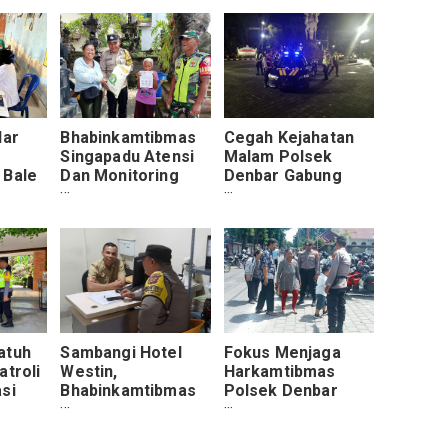
lar
Bhabinkamtibmas
Cegah Kejahatan
h
Singapadu Atensi
Malam Polsek
 Bale
Dan Monitoring
Denbar Gabung
Bapang di Desa
Samapta Polda Bali
Singapadu
Laksanakan
Bluelight Patrol
atuh
Sambangi Hotel
Fokus Menjaga
atroli
Westin,
Harkamtibmas
si
Bhabinkamtibmas
Polsek Denbar
Desa Singakerta
Berikan
 Akhir
Beri Arahan Chip
Pengamanan
Security
Paskah 2024