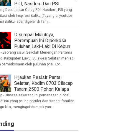
PDI, Nasdem Dan PSI
eng-Debat antar Caleg PDI, Nasdem, PSI yang
litasi oleh Inspirasi Baliku (Tayang di youtube
asi Baliku, acar digelar di Tam...
Disumpal Mulutnya,
Perempuan Ini Diperkosa
Puluhan Laki-Laki Di Kebun
- Seorang siswi Sekolah Menengah Pertama
 di Kabupaten Luwu, Sulawesi Selatan menjadi
 pemerkosaan oleh puluhan pria. Kor...
Hijaukan Pesisir Pantai
Selatan, Kodim 0703 Cilacap
Tanam 2500 Pohon Kelapa
ap - Dimasa sekarang ini pemanasan global
i isu yang paling populer dan sangat familiar
nga kita, mengingat dampak yan...
nding