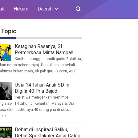
tik
Hukum
Daerah
 Topic
Ketagihan Rasanya, Si
Permerkosa Minta Nambah
Kasihan sungguh nasib gadis Zulaikha,
ukan nama sebenarnya). Digauli paksa sekali
akitnya bukan main, eh pak guru Subron, 42 (...
Usia 14 Tahun Anak SD Ini
Digilir 40 Pria Bejad
Peristiwa mengerikan menimpa
g siswi 14 tahun di Kelantan, Malaysia. Dia
osa oleh sedikitnya 40 orang pria di sebuah
ko...
Debat di Inspirasi Baliku,
Debat Spektakuler Antar Caleg