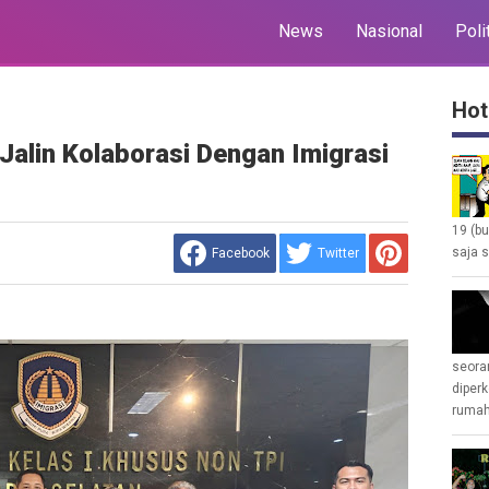
News
Nasional
Poli
Hot
alin Kolaborasi Dengan Imigrasi
19 (b
saja s
Facebook
Twitter
seoran
diperk
rumah 