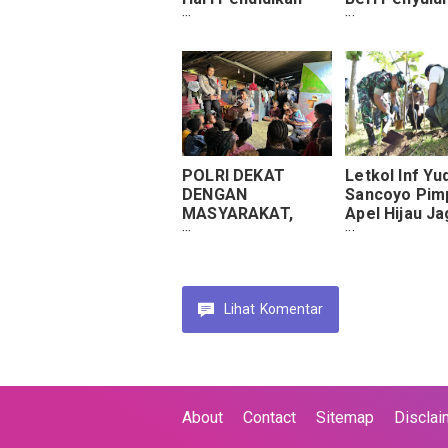
Nasional 2025 Di
Ketahanan P
Pemkab Paser
POLRI DEKAT
Letkol Inf Yu
DENGAN
Sancoyo Pim
MASYARAKAT,
Apel Hijau Ja
SUBSATGAS SI-
Mata Air dan
IPAR OPERASI
Bersih-Bersi
RASAKAN
Sungai
CARTENZ 2025
GELAR KEGIATAN
Lihat
Komentar
EDUKASI DAN
PELAYANAN DI
PEDALAMAN
PAPUA
About
Contact
Sitemap
Disclai