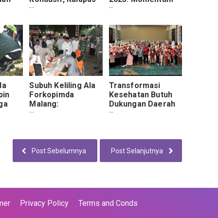
angan.
Jember Rutin
Antisipasi
Kontrol Keliling
Kebakaran Hutan
da
Subuh Keliling Ala
Transformasi
pin
Forkopimda
Kesehatan Butuh
ga
Malang:
Dukungan Daerah
Silaturahmi Plus
dan Mitra Strategis
h
Layanan KTP
Gratis
Post Sebelumnya
Post Selanjutnya
mer
Privacy Policy
Terms and Conds