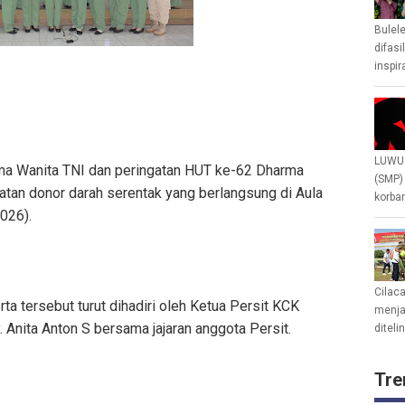
Bulel
difasi
inspir
LUWU 
ma Wanita TNI dan peringatan HUT ke-62 Dharma
(SMP)
atan donor darah serentak yang berlangsung di Aula
korban
026).
Cilac
rta tersebut turut dihadiri oleh Ketua Persit KCK
menjad
nita Anton S bersama jajaran anggota Persit.
diteli
Tre