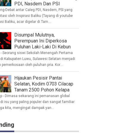
PDI, Nasdem Dan PSI
eng-Debat antar Caleg PDI, Nasdem, PSI yang
litasi oleh Inspirasi Baliku (Tayang di youtube
asi Baliku, acar digelar di Tam...
Disumpal Mulutnya,
Perempuan Ini Diperkosa
Puluhan Laki-Laki Di Kebun
- Seorang siswi Sekolah Menengah Pertama
 di Kabupaten Luwu, Sulawesi Selatan menjadi
 pemerkosaan oleh puluhan pria. Kor...
Hijaukan Pesisir Pantai
Selatan, Kodim 0703 Cilacap
Tanam 2500 Pohon Kelapa
ap - Dimasa sekarang ini pemanasan global
i isu yang paling populer dan sangat familiar
nga kita, mengingat dampak yan...
nding