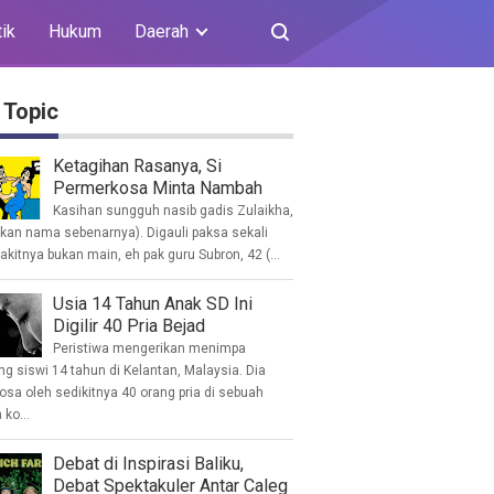
tik
Hukum
Daerah
 Topic
Ketagihan Rasanya, Si
Permerkosa Minta Nambah
Kasihan sungguh nasib gadis Zulaikha,
ukan nama sebenarnya). Digauli paksa sekali
akitnya bukan main, eh pak guru Subron, 42 (...
Usia 14 Tahun Anak SD Ini
Digilir 40 Pria Bejad
Peristiwa mengerikan menimpa
g siswi 14 tahun di Kelantan, Malaysia. Dia
osa oleh sedikitnya 40 orang pria di sebuah
ko...
Debat di Inspirasi Baliku,
Debat Spektakuler Antar Caleg