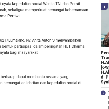
d nyata kepedulian sosial Wanita TNI dan Persit
arah, sekaligus memperkuat semangat kebersamaan
ma Pertiwi.
821/Lumajang, Ny. Anita Anton S menyampaikan
ai bentuk partisipasi dalam peringatan HUT Dharma
i nyata bagi masyarakat.
Peng
Tra
H.A
[6/8
H.A
ami berharap dapat membantu sesama yang
di 
Sya
semangat solidaritas dan kepedulian sosial di