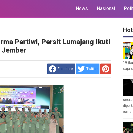
News
Nasional
Poli
Hot
ma Pertiwi, Persit Lumajang Ikuti
i Jember
19 (b
saja s
Facebook
Twitter
seoran
diperk
rumah 