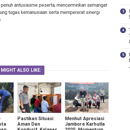
an penuh antusiasme peserta, mencerminkan semangat
ung tugas kemanusiaan serta mempererat sinergi
.
 MIGHT ALSO LIKE:
-
Pastikan Situasi
Menhut Apresiasi
ota
Aman Dan
Jambore Karhutla
han
Kondusif, Kalapas
2025: Momentum