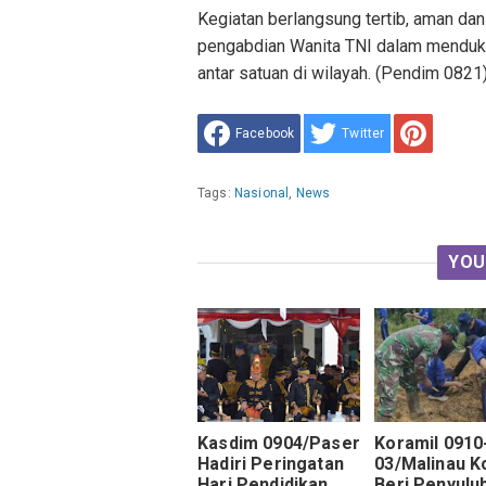
Kegiatan berlangsung tertib, aman d
pengabdian Wanita TNI dalam menduk
antar satuan di wilayah. (Pendim 0821)
Facebook
Twitter
Tags:
Nasional
,
News
YOU
Kasdim 0904/Paser
Koramil 0910
Hadiri Peringatan
03/Malinau K
Hari Pendidikan
Beri Penyulu