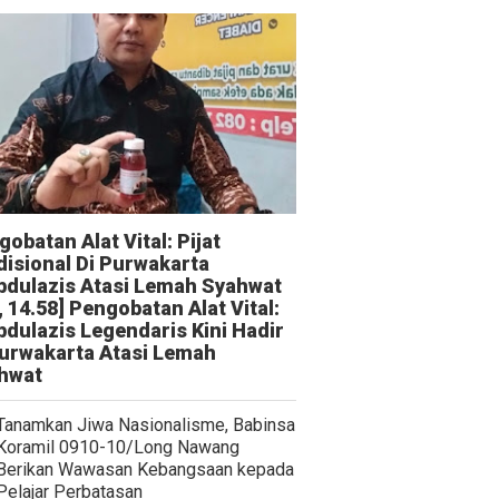
obatan Alat Vital: Pijat
disional Di Purwakarta
bdulazis Atasi Lemah Syahwat
, 14.58] Pengobatan Alat Vital:
bdulazis Legendaris Kini Hadir
Purwakarta Atasi Lemah
hwat
Tanamkan Jiwa Nasionalisme, Babinsa
Koramil 0910-10/Long Nawang
Berikan Wawasan Kebangsaan kepada
Pelajar Perbatasan