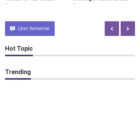
0910/Malinau Rutin
Peran Polri di Era Digital
Update Capaian di
Lapangan.
Lihat
Komentar
Hot Topic
Trending