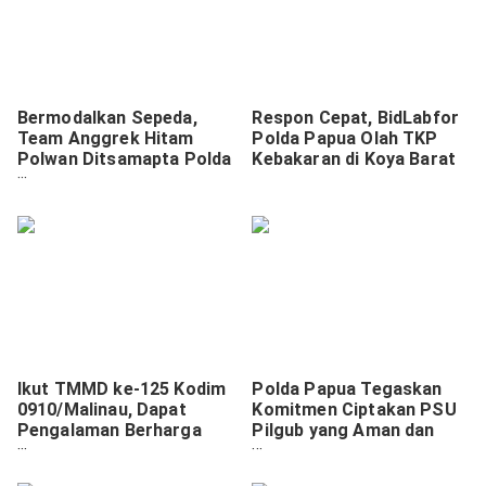
Bermodalkan Sepeda,
Respon Cepat, BidLabfor
Team Anggrek Hitam
Polda Papua Olah TKP
Polwan Ditsamapta Polda
Kebakaran di Koya Barat
Papua Lakukan Patroli di
Jayapura Utara
Ikut TMMD ke-125 Kodim
Polda Papua Tegaskan
0910/Malinau, Dapat
Komitmen Ciptakan PSU
Pengalaman Berharga
Pilgub yang Aman dan
dan Keluarga Baru.
Damai