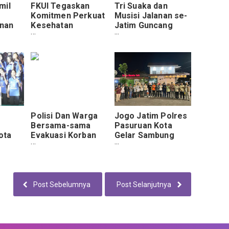
mil
FKUI Tegaskan
Tri Suaka dan
Komitmen Perkuat
Musisi Jalanan se-
nan
Kesehatan
Jatim Guncang
 ke-26
Masyarakat Lewat
Malang, Meriahkan
linau
Pendidikan dan
HUT TNI ke-80
Penelitian
Polisi Dan Warga
Jogo Jatim Polres
Bersama-sama
Pasuruan Kota
ota
Evakuasi Korban
Gelar Sambung
Kapal Terbalik Di
Rasa Bersama
yang
Perairan Ketingan
Paguyuban Kepala
an
Desa
Post Sebelumnya
Post Selanjutnya