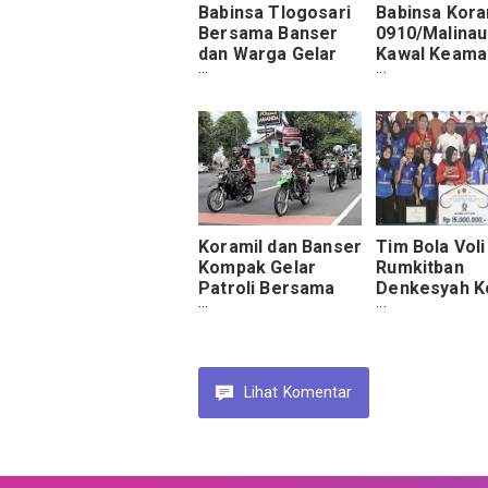
Babinsa Tlogosari
Babinsa Kora
Bersama Banser
0910/Malinau
dan Warga Gelar
Kawal Keama
Patroli Kampung di
Irau dan HUT
Tirtoyudo
Kabupaten Ma
Koramil dan Banser
Tim Bola Voli
Kompak Gelar
Rumkitban
Patroli Bersama
Denkesyah K
Demi Stabilitas
Malang:
Wilayah Lumajang
Perjuangan 
Membanggak
Lihat
Komentar