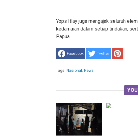
Yops Itlay juga mengajak seluruh el
kedamaian dalam setiap tindakan, ser
Papua.
Facebook
Twitter
Tags:
Nasional
,
News
YOU