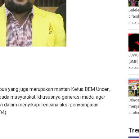
Bulel
difasi
inspir
LUWU 
(SMP)
korban
pua yang juga merupakan mantan Ketua BEM Uncen,
pada masyarakat, khususnya generasi muda, agar
Cilac
an dalam menyikapi rencana aksi penyampaian
menjad
04).
diteli
Tre