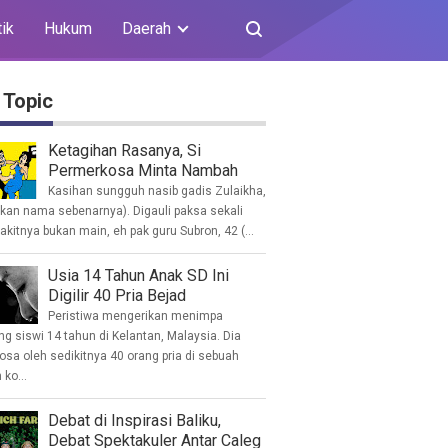
tik
Hukum
Daerah
 Topic
Ketagihan Rasanya, Si
Permerkosa Minta Nambah
Kasihan sungguh nasib gadis Zulaikha,
ukan nama sebenarnya). Digauli paksa sekali
akitnya bukan main, eh pak guru Subron, 42 (...
Usia 14 Tahun Anak SD Ini
Digilir 40 Pria Bejad
Peristiwa mengerikan menimpa
g siswi 14 tahun di Kelantan, Malaysia. Dia
osa oleh sedikitnya 40 orang pria di sebuah
ko...
Debat di Inspirasi Baliku,
Debat Spektakuler Antar Caleg