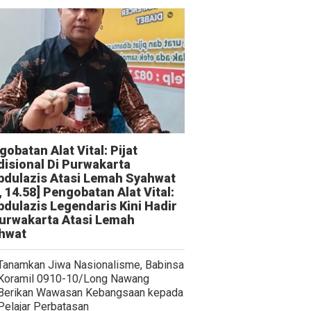
obatan Alat Vital: Pijat
disional Di Purwakarta
bdulazis Atasi Lemah Syahwat
, 14.58] Pengobatan Alat Vital:
bdulazis Legendaris Kini Hadir
Purwakarta Atasi Lemah
hwat
Tanamkan Jiwa Nasionalisme, Babinsa
Koramil 0910-10/Long Nawang
Berikan Wawasan Kebangsaan kepada
Pelajar Perbatasan