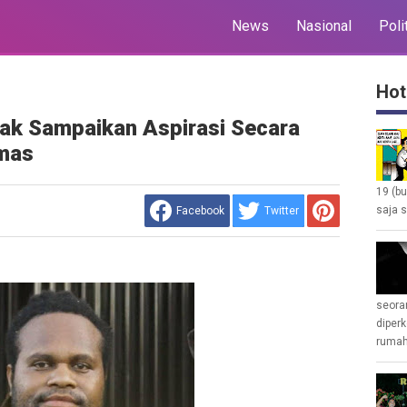
News
Nasional
Poli
Hot
ak Sampaikan Aspirasi Secara
mas
19 (b
saja s
Facebook
Twitter
seoran
diperk
rumah 