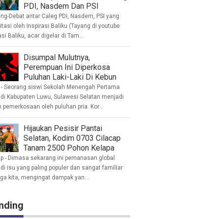
PDI, Nasdem Dan PSI
eng-Debat antar Caleg PDI, Nasdem, PSI yang
litasi oleh Inspirasi Baliku (Tayang di youtube
asi Baliku, acar digelar di Tam...
Disumpal Mulutnya,
Perempuan Ini Diperkosa
Puluhan Laki-Laki Di Kebun
- Seorang siswi Sekolah Menengah Pertama
 di Kabupaten Luwu, Sulawesi Selatan menjadi
 pemerkosaan oleh puluhan pria. Kor...
Hijaukan Pesisir Pantai
Selatan, Kodim 0703 Cilacap
Tanam 2500 Pohon Kelapa
ap - Dimasa sekarang ini pemanasan global
i isu yang paling populer dan sangat familiar
nga kita, mengingat dampak yan...
nding