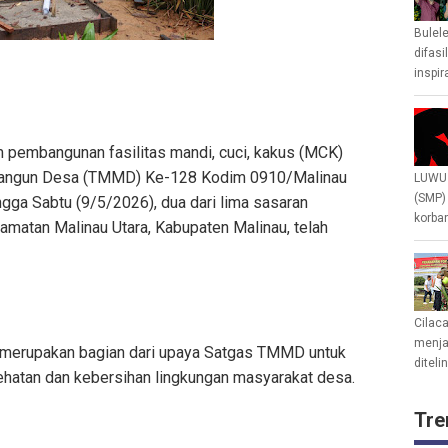
Bulel
difasi
inspir
 pembangunan fasilitas mandi, cuci, kakus (MCK)
bangun Desa (TMMD) Ke-128 Kodim 0910/Malinau
LUWU 
(SMP)
ngga Sabtu (9/5/2026), dua dari lima sasaran
korban
atan Malinau Utara, Kabupaten Malinau, telah
Cilac
menjad
 merupakan bagian dari upaya Satgas TMMD untuk
diteli
hatan dan kebersihan lingkungan masyarakat desa.
Tre