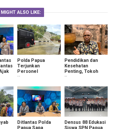
 MIGHT ALSO LIKE:
antas
Polda Papua
Pendidikan dan
lantas
Terjunkan
Kesehatan
Ajak
Personel
Penting, Tokoh
ertib
Gabungan
Agama KINGMI
s
Bersihkan Jalan
Apresiasi Program
Ringroad dari Sisa-
Polda Papua
sisa Material
Melalui Operasi
Longsor
Rasaka Cartenz
2025
ayab
Ditlantas Polda
Densus 88 Edukasi
Papua Sapa
Siswa SPN Papua