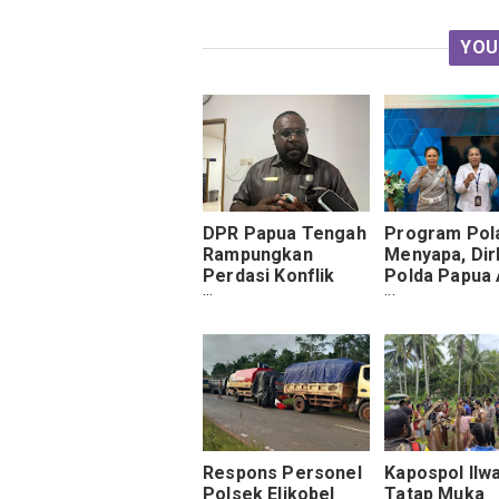
YOU
DPR Papua Tengah
Program Pol
Rampungkan
Menyapa, Dir
Perdasi Konflik
Polda Papua 
Sosial
Masyarakat T
Berlalu Linta
Respons Personel
Kapospol Ilw
Polsek Elikobel
Tatap Muka