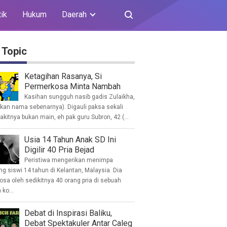
tik
Hukum
Daerah
 Topic
Ketagihan Rasanya, Si
Permerkosa Minta Nambah
Kasihan sungguh nasib gadis Zulaikha,
ukan nama sebenarnya). Digauli paksa sekali
akitnya bukan main, eh pak guru Subron, 42 (...
Usia 14 Tahun Anak SD Ini
Digilir 40 Pria Bejad
Peristiwa mengerikan menimpa
g siswi 14 tahun di Kelantan, Malaysia. Dia
osa oleh sedikitnya 40 orang pria di sebuah
ko...
Debat di Inspirasi Baliku,
Debat Spektakuler Antar Caleg