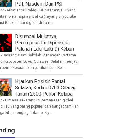
PDI, Nasdem Dan PSI
eng-Debat antar Caleg PDI, Nasdem, PSI yang
litasi oleh Inspirasi Baliku (Tayang di youtube
asi Baliku, acar digelar di Tam...
Disumpal Mulutnya,
Perempuan Ini Diperkosa
Puluhan Laki-Laki Di Kebun
- Seorang siswi Sekolah Menengah Pertama
 di Kabupaten Luwu, Sulawesi Selatan menjadi
 pemerkosaan oleh puluhan pria. Kor...
Hijaukan Pesisir Pantai
Selatan, Kodim 0703 Cilacap
Tanam 2500 Pohon Kelapa
ap - Dimasa sekarang ini pemanasan global
i isu yang paling populer dan sangat familiar
nga kita, mengingat dampak yan...
nding