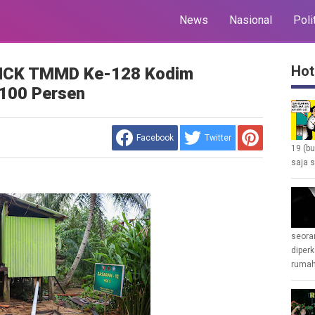
News
Nasional
Poli
Hot
 MCK TMMD Ke-128 Kodim
100 Persen
Facebook
Twitter
19 (b
saja s
seoran
diperk
rumah 