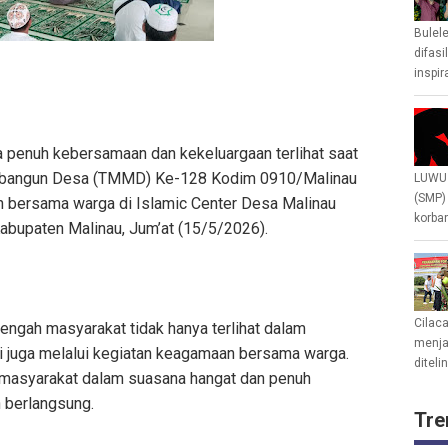
Bulel
difasi
inspir
 penuh kebersamaan dan kekeluargaan terlihat saat
mbangun Desa (TMMD) Ke-128 Kodim 0910/Malinau
LUWU 
(SMP)
h bersama warga di Islamic Center Desa Malinau
korban
abupaten Malinau, Jum’at (15/5/2026).
Cilac
ngah masyarakat tidak hanya terlihat dalam
menjad
i juga melalui kegiatan keagamaan bersama warga.
diteli
masyarakat dalam suasana hangat dan penuh
 berlangsung.
Tre