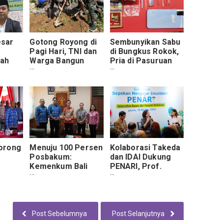
sar
Gotong Royong di
Sembunyikan Sabu
Pagi Hari, TNI dan
di Bungkus Rokok,
bah
Warga Bangun
Pria di Pasuruan
si
Ketahanan Alam
Diciduk Polisi Saat
Desa
Asik Nongkrong di
Warung
orong
Menuju 100 Persen
Kolaborasi Takeda
Posbakum:
dan IDAI Dukung
Kemenkum Bali
PENARI, Prof.
Lewat
Dorong Badung
Hartono: Imunisasi
erasi
Jadi Daerah
Bukan Sekadar
Percontohan
Suntikan, tapi
Nasional
Perlindungan
Nyawa
Post Sebelumnya
Post Selanjutnya