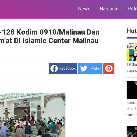
News
Nasional
Poli
Hot
128 Kodim 0910/Malinau Dan
’at Di Islamic Center Malinau
19 (b
Facebook
Twitter
saja s
seoran
diperk
rumah 