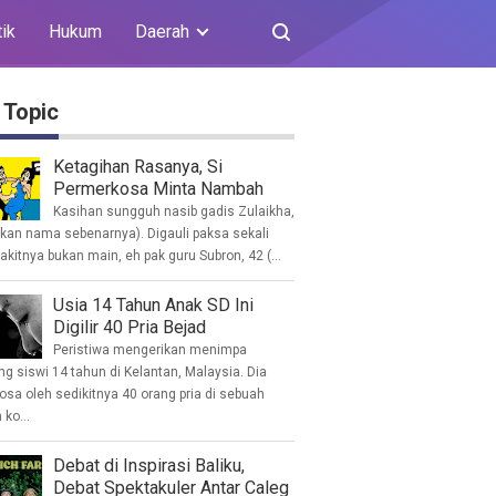
tik
Hukum
Daerah
 Topic
Ketagihan Rasanya, Si
Permerkosa Minta Nambah
Kasihan sungguh nasib gadis Zulaikha,
ukan nama sebenarnya). Digauli paksa sekali
akitnya bukan main, eh pak guru Subron, 42 (...
Usia 14 Tahun Anak SD Ini
Digilir 40 Pria Bejad
Peristiwa mengerikan menimpa
g siswi 14 tahun di Kelantan, Malaysia. Dia
osa oleh sedikitnya 40 orang pria di sebuah
ko...
Debat di Inspirasi Baliku,
Debat Spektakuler Antar Caleg