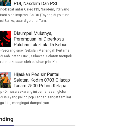
PDI, Nasdem Dan PSI
eng-Debat antar Caleg PDI, Nasdem, PSI yang
litasi oleh Inspirasi Baliku (Tayang di youtube
asi Baliku, acar digelar di Tam...
Disumpal Mulutnya,
Perempuan Ini Diperkosa
Puluhan Laki-Laki Di Kebun
- Seorang siswi Sekolah Menengah Pertama
 di Kabupaten Luwu, Sulawesi Selatan menjadi
 pemerkosaan oleh puluhan pria. Kor...
Hijaukan Pesisir Pantai
Selatan, Kodim 0703 Cilacap
Tanam 2500 Pohon Kelapa
ap - Dimasa sekarang ini pemanasan global
i isu yang paling populer dan sangat familiar
nga kita, mengingat dampak yan...
nding