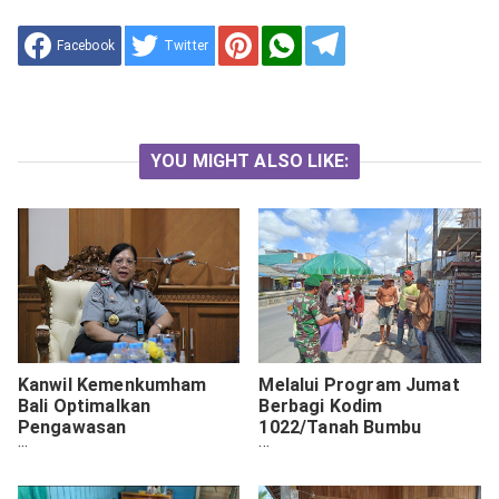
Facebook
Twitter
YOU MIGHT ALSO LIKE:
Kanwil Kemenkumham
Melalui Program Jumat
Bali Optimalkan
Berbagi Kodim
Pengawasan
1022/Tanah Bumbu
Keimigrasian,
Berbagi Sekaligus
Kedatangan WNA Capai
Silahturahmi
3,8 Juta hingga Juli 2024