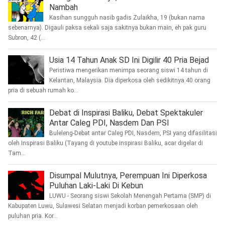
Nambah
Kasihan sungguh nasib gadis Zulaikha, 19 (bukan nama
sebenarnya). Digauli paksa sekali saja sakitnya bukan main, eh pak guru
Subron, 42 (...
Usia 14 Tahun Anak SD Ini Digilir 40 Pria Bejad
Peristiwa mengerikan menimpa seorang siswi 14 tahun di
Kelantan, Malaysia. Dia diperkosa oleh sedikitnya 40 orang
pria di sebuah rumah ko...
Debat di Inspirasi Baliku, Debat Spektakuler
Antar Caleg PDI, Nasdem Dan PSI
Buleleng-Debat antar Caleg PDI, Nasdem, PSI yang difasilitasi
oleh Inspirasi Baliku (Tayang di youtube inspirasi Baliku, acar digelar di
Tam...
Disumpal Mulutnya, Perempuan Ini Diperkosa
Puluhan Laki-Laki Di Kebun
LUWU - Seorang siswi Sekolah Menengah Pertama (SMP) di
Kabupaten Luwu, Sulawesi Selatan menjadi korban pemerkosaan oleh
puluhan pria. Kor...