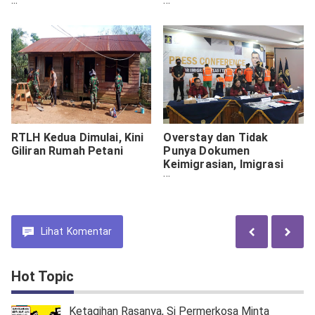
Sunge Terik
Ceramah Agama Islam
RTLH Kedua Dimulai, Kini
Overstay dan Tidak
Giliran Rumah Petani
Punya Dokumen
Keimigrasian, Imigrasi
Bali Amankan 7 Orang
WNA Nigeria dan 1 Orang
WNA Rusia
Lihat
Komentar
Hot Topic
Ketagihan Rasanya, Si Permerkosa Minta