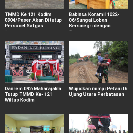
TMMD Ke 121 Kodim
Babinsa Koramil 1022-
0904/Paser Akan Ditutup
06/Sungai Loban
Personel Satgas
Bersinegri dengan
Laksanakan Gladi
Masyarakat, Agar
Kegiata Berjalan Dengan
Aman
Danrem 092/Maharajalila
Wujudkan mimpi Petani Di
Tutup TMMD Ke- 121
Ujung Utara Perbatasan
Wiltas Kodim
0910/Malinau