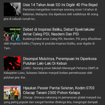
Usia 14 Tahun Anak SD Ini Digilir 40 Pria Bejad
Peristiwa mengerikan menimpa seorang siswi 14 tahun di
Kelantan, Malaysia. Dia diperkosa oleh sedikitnya 40 orang
pria di sebuah rumah ko...
Debat di Inspirasi Baliku, Debat Spektakuler
Antar Caleg PDI, Nasdem Dan PSI
Buleleng-Debat antar Caleg PDI, Nasdem, PSI yang difasilitasi
oleh Inspirasi Baliku (Tayang di youtube inspirasi Baliku, acar digelar di
Tam...
Disumpal Mulutnya, Perempuan Ini Diperkosa
Puluhan Laki-Laki Di Kebun
LUWU - Seorang siswi Sekolah Menengah Pertama (SMP) di
Kabupaten Luwu, Sulawesi Selatan menjadi korban pemerkosaan oleh
puluhan pria. Kor...
Hijaukan Pesisir Pantai Selatan, Kodim 0703
Cilacap Tanam 2500 Pohon Kelapa
Cilacap - Dimasa sekarang ini pemanasan global menjadi isu
yang paling populer dan sangat familiar ditelinga kita, mengingat dampak