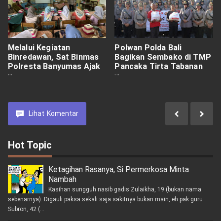
Melalui Kegiatan
Polwan Polda Bali
Binredawan, Sat Binmas
Bagikan Sembako di TMP
Polresta Banyumas Ajak
Pancaka Tirta Tabanan
Masyarakat Menjaga
dalam Rangka Hari Jadi
Kamtibmas
Polwan ke-76
Lihat
Komentar
Hot Topic
Ketagihan Rasanya, Si Permerkosa Minta
Nambah
Kasihan sungguh nasib gadis Zulaikha, 19 (bukan nama
sebenarnya). Digauli paksa sekali saja sakitnya bukan main, eh pak guru
Subron, 42 (...