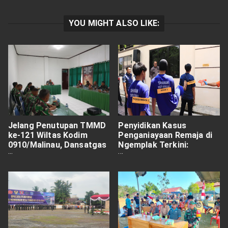
YOU MIGHT ALSO LIKE:
Jelang Penutupan TMMD
Penyidikan Kasus
ke-121 Wiltas Kodim
Penganiayaan Remaja di
0910/Malinau, Dansatgas
Ngemplak Terkini:
Pimpin Rapat Persiapan
Pemberkasan Sudah
Memasuki Tahap Dua
Pelimpahan di Kejaksaan